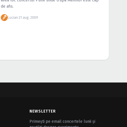
avea loc concertul Punk unde trupa Meinhof este cap
de afis.
Lucian
·
21 aug. 2009
NEWSLETTER
Primești pe email concertele lunii și