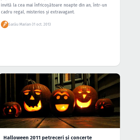
invită la cea mai înfricoşătoare noapte din an, într-un
cadru regal, misterios şi extravagant.
Sarău Marian
·
31 oct. 2013
Halloween 2011 petreceri şi concerte