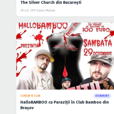
The Silver Church din Bucureşti
28 oct. 2011
·
Sarău Marian
CONCERTE CLUB
EVENIMENT
HalloBAMBOO cu Paraziţii în Club Bamboo din
Braşov