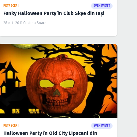
PETRECERI
EVENIMENT
Funky Halloween Party în Club Skye din Iaşi
28 oct. 2011
·
Cristina Soare
PETRECERI
EVENIMENT
Halloween Party în Old City Lipscani din