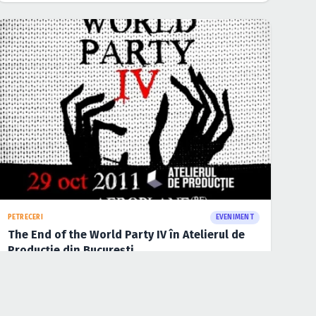
KARAOKE
EVENIMENT
Halloween Karaoke în Zebbra Club din
Bucureşti
28 oct. 2011
·
Sarău Marian