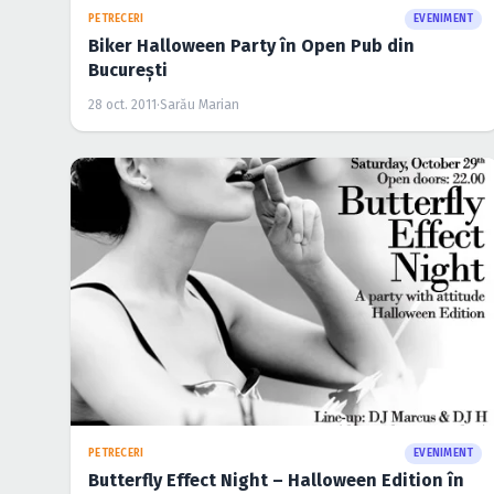
PETRECERI
EVENIMENT
Biker Halloween Party în Open Pub din
Bucureşti
28 oct. 2011
·
Sarău Marian
PETRECERI
EVENIMENT
Butterfly Effect Night – Halloween Edition în