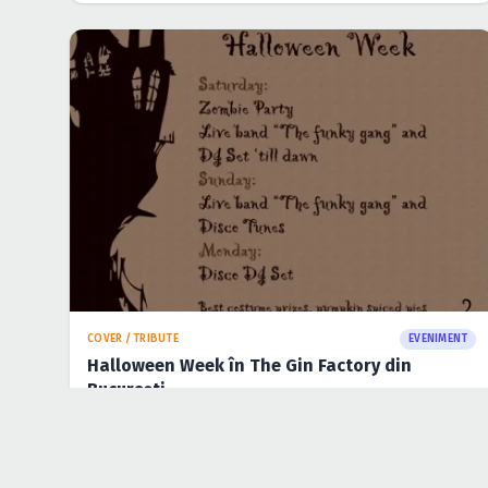
PETRECERI
EVENIMENT
Rudy Stock’r în Kasho Club din Braşov
28 oct. 2011
·
Cristina Soare