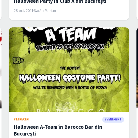
Halloween Party în Club A din Bucureşti
28 oct. 2011
·
Sarău Marian
PETRECERI
EVENIMENT
Halloween A-Team în Barocco Bar din
Bucureşti