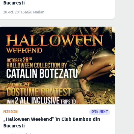
Bucureşti
28 oct. 2011
·
Sarău Marian
PETRECERI
EVENIMENT
„Halloween Weekend” în Club Bamboo din
Bucureşti