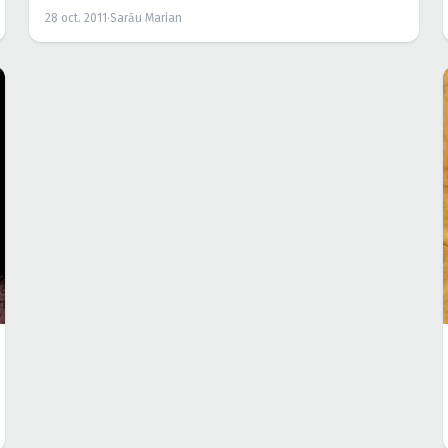
28 oct. 2011
·
Sarău Marian
PETRECERI
EVENIMENT
Halloween 2011 la Castelul Bran
28 oct. 2011
·
Sarău Marian