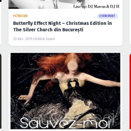
PETRECERI
EVENIMENT
Butterfly Effect Night – Christmas Edition în
The Silver Church din Bucureşti
23 dec. 2011
·
Cristina Soare