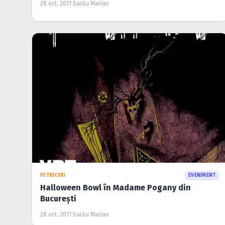
28 oct. 2011
·
Sarău Marian
PETRECERI
EVENIMENT
Halloween Bowl în Madame Pogany din
Bucureşti
28 oct. 2011
·
Sarău Marian