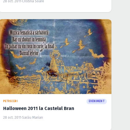
28 oct. 2011
·
Cristina Soare
COVER / TRIBUTE
EVENIMENT
Halloween Week în The Gin Factory din
Bucureşti
28 oct. 2011
·
Cristina Soare