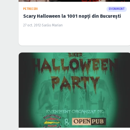
PETRECERI
EVENIMENT
Scary Halloween la 1001 nopţi din Bucureşti
27 oct. 2012
·
Sarău Marian