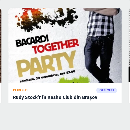
PETRECERI
EVENIMENT
The End of the World Party IV în Atelierul de
Producţie din Bucureşti
28 oct. 2011
·
Cristina Soare