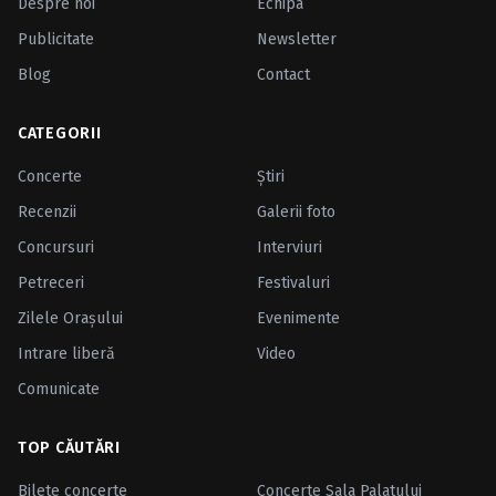
Despre noi
Echipa
Publicitate
Newsletter
Blog
Contact
CATEGORII
Concerte
Ştiri
Recenzii
Galerii foto
Concursuri
Interviuri
Petreceri
Festivaluri
Zilele Oraşului
Evenimente
Intrare liberă
Video
Comunicate
TOP CĂUTĂRI
Bilete concerte
Concerte Sala Palatului