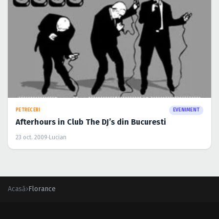
PETRECERI
EVENIMENT
Afterhours in Club The DJ’s din Bucuresti
23 oct. 2009
·
Lucian
Acasă
›
Florance