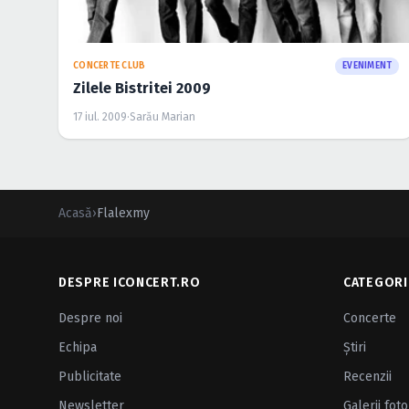
CONCERTE CLUB
EVENIMENT
Zilele Bistritei 2009
17 iul. 2009
·
Sarău Marian
Acasă
›
Flalexmy
DESPRE ICONCERT.RO
CATEGORI
Despre noi
Concerte
Echipa
Ştiri
Publicitate
Recenzii
Newsletter
Galerii foto