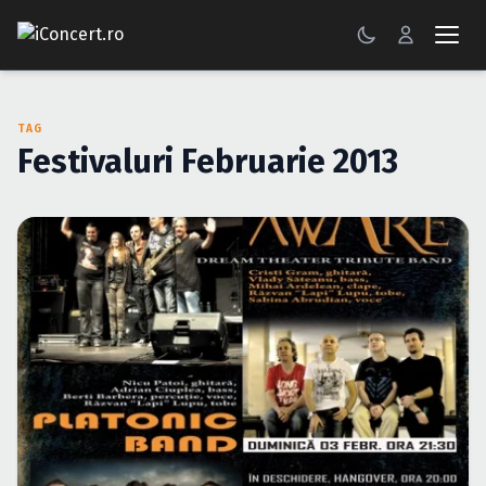
CONCERTE
TAG
FESTIVALURI
Festivaluri Februarie 2013
PETRECERI
ŞTIRI
RECENZII
GALERII FOTO
BILETE
Autentificare