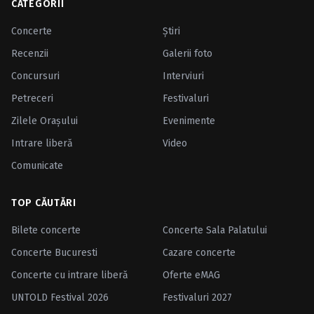
CATEGORII
Concerte
Ştiri
Recenzii
Galerii foto
Concursuri
Interviuri
Petreceri
Festivaluri
Zilele Oraşului
Evenimente
Intrare liberă
Video
Comunicate
TOP CĂUTĂRI
Bilete concerte
Concerte Sala Palatului
Concerte Bucuresti
Cazare concerte
Concerte cu intrare liberă
Oferte eMAG
UNTOLD Festival 2026
Festivaluri 2027