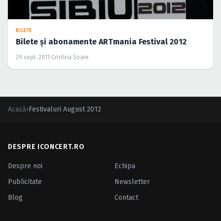
Caută în site...
BILETE
Bilete şi abonamente ARTmania Festival 2012
29 sept. 2011
·
Cristina Soare
Acasă
›
Festivaluri August 2012
DESPRE ICONCERT.RO
Despre noi
Echipa
Publicitate
Newsletter
Blog
Contact