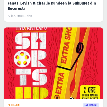
Fanas, Levish & Charlie Dundeen la SubBufet din
Bucuresti
22 ian. 2010
·
Lucian
PETRECERI
EVENIMENT