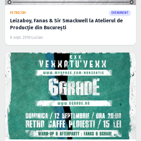
Caută în site...
PETRECERI
EVENIMENT
Leizaboy, Fanas & Sir Smackwell la Atelierul de
Producţie din Bucureşti
6 sept. 2010
·
Lucian