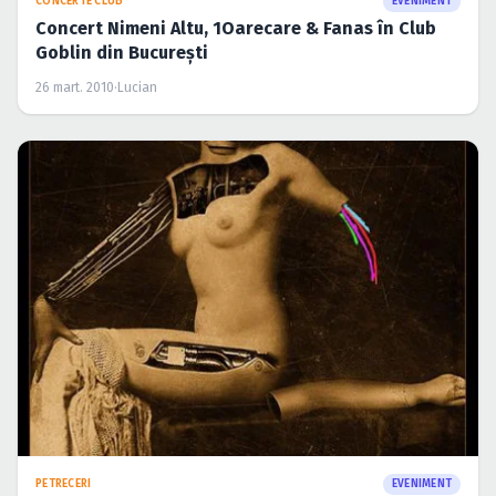
CONCERTE CLUB
EVENIMENT
Concert Nimeni Altu, 1Oarecare & Fanas în Club
Goblin din Bucureşti
26 mart. 2010
·
Lucian
PETRECERI
EVENIMENT