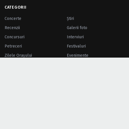
CATEGORII
Concerte
Ştiri
Recenzii
Galerii foto
Concursuri
Interviuri
Petreceri
Festivaluri
Zilele Oraşului
Evenimente
Intrare liberă
Video
Comunicate
TOP CĂUTĂRI
Bilete concerte
Concerte Sala Palatului
Concerte Bucuresti
Cazare concerte
Concerte cu intrare liberă
Oferte eMAG
UNTOLD Festival 2026
Festivaluri 2027