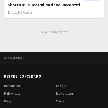
ShortsUP la Teatrul National Bucuresti
10 dec. 2009
·
Lucian
— Ai ajuns la capăt —
Acasă
›
Fanas
DESPRE ICONCERT.RO
Despre noi
Echipa
Publicitate
Newsletter
Blog
Contact