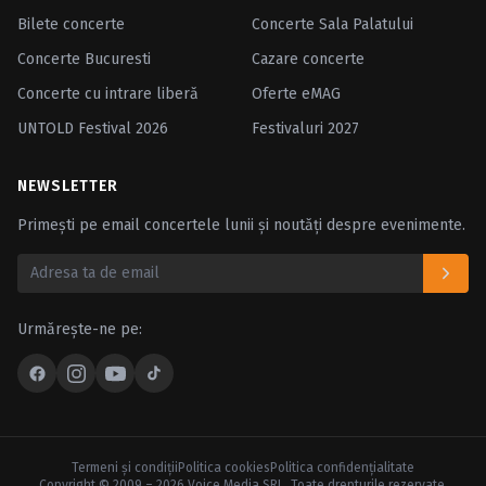
Bilete concerte
Concerte Sala Palatului
Concerte Bucuresti
Cazare concerte
Concerte cu intrare liberă
Oferte eMAG
UNTOLD Festival 2026
Festivaluri 2027
NEWSLETTER
Primești pe email concertele lunii și noutăți despre evenimente.
Urmărește-ne pe:
Termeni şi condiţii
Politica cookies
Politica confidenţialitate
Copyright © 2009 – 2026 Voice Media SRL. Toate drepturile rezervate.