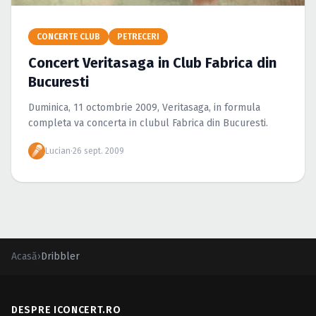
Caută în site...
CONCERTE CLUB
PETRECERI
Concert Veritasaga in Club Fabrica din
Bucuresti
Duminica, 11 octombrie 2009, Veritasaga, in formula
completa va concerta in clubul Fabrica din Bucuresti.
Lucian
·
26 sept. 2009
Acasă
›
Dribbler
DESPRE ICONCERT.RO