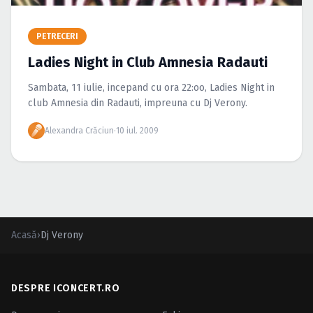
Caută în site...
PETRECERI
Ladies Night in Club Amnesia Radauti
Sambata, 11 iulie, incepand cu ora 22:oo, Ladies Night in
club Amnesia din Radauti, impreuna cu Dj Verony.
Alexandra Crăciun
·
10 iul. 2009
Acasă
›
Dj Verony
DESPRE ICONCERT.RO