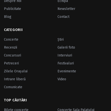
Despre noi
Echipa
Publicitate
Newsletter
Blog
Contact
CATEGORII
Concerte
Ştiri
Recenzii
Galerii foto
Concursuri
Interviuri
Petreceri
Festivaluri
Zilele Oraşului
Evenimente
Intrare liberă
Video
Comunicate
TOP CĂUTĂRI
Bilete concerte
Concerte Sala Palatului