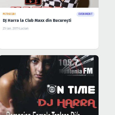
PETRECERI
EVENIMENT
DJ Harra la Club Maxx din Bucureşti
25 ian. 2011
·
Lucian