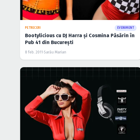
PETRECERI
EVENIMENT
Bootylicious cu DJ Harra şi Cosmina Păsărin în
Pub 41 din Bucureşti
8 feb. 2011
·
Sarău Marian