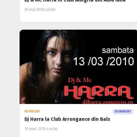
26 mai 2010
·
Lucian
PETRECERI
EVENIMENT
Dj Harra la Club Arrongance din Bals
10 mart. 2010
·
Lucian