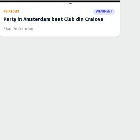
PETRECERI
EVENIMENT
DJ Harra & Friends in Ibiza Summer Club din
Constanta
6 aug. 2009
·
Lucian
NEWSLETTER
Primești pe email concertele lunii și