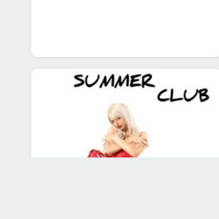
Acasă
›
DJ Harra
DESPRE ICONCERT.RO
CATEGORI
Despre noi
Concerte