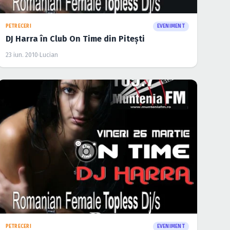
PETRECERI
EVENIMENT
DJ Harra în Club On Time din Piteşti
23 iun. 2010
·
Lucian
PETRECERI
EVENIMENT