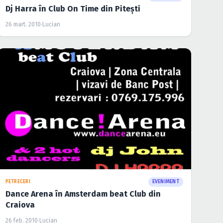
Dj Harra în Club On Time din Piteşti
26 mart. 2010
·
Lucian
PETRECERI
EVENIMENT
Dance Arena în Amsterdam beat Club din
Craiova
26 feb. 2010
·
Lucian