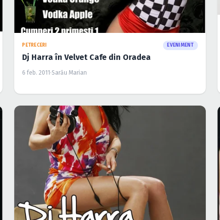
PETRECERI
EVENIMENT
Dj Harra în Velvet Cafe din Oradea
6 feb. 2011
·
Sarău Marian