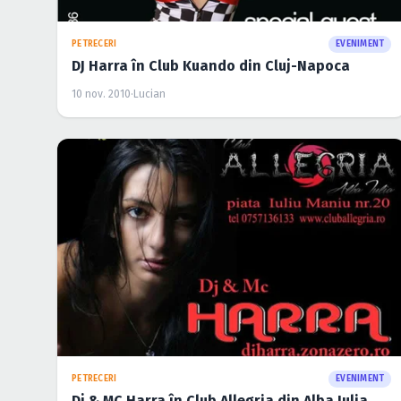
PETRECERI
EVENIMENT
DJ Harra în Club Kuando din Cluj-Napoca
10 nov. 2010
·
Lucian
PETRECERI
EVENIMENT
Dj & MC Harra în Club Allegria din Alba Iulia