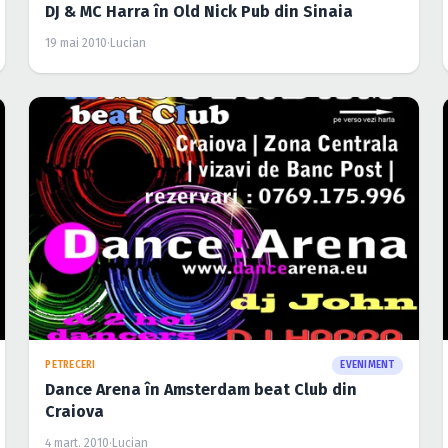
DJ & MC Harra în Old Nick Pub din Sinaia
19 mai 2010
·
Lucian
PETRECERI
EVENIMENT
Dance Arena în Amsterdam beat Club din
Craiova
4 mart. 2010
·
Lucian