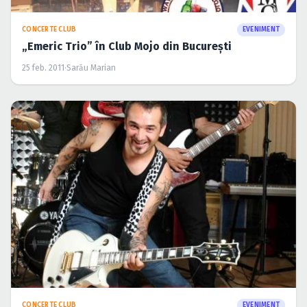
Caută în site...
CONCERTE CLUB
EVENIMENT
„Emeric Trio” în Club Mojo din Bucureşti
25 feb. 2011
·
Sarău Marian
CONCERTE CLUB
EVENIMENT