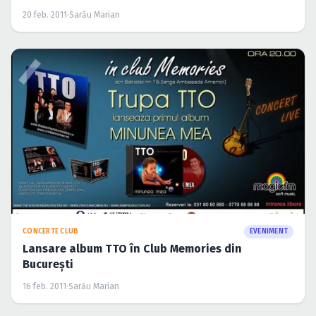
20 feb. 2011
·
Sarău Marian
CONCERTE CLUB
EVENIMENT
Lansare album TTO în Club Memories din
Bucureşti
16 feb. 2011
·
Sarău Marian