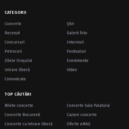
CATEGORII
Concerte
Ştiri
Recenzii
Galerii foto
Concursuri
Interviuri
Petreceri
Festivaluri
Zilele Oraşului
Evenimente
Intrare liberă
Video
Comunicate
TOP CĂUTĂRI
Bilete concerte
Concerte Sala Palatului
Concerte Bucuresti
Cazare concerte
Concerte cu intrare liberă
Oferte eMAG