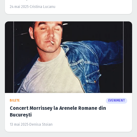
24 mai 2025
·
Cristina Lucanu
BILETE
EVENIMENT
Concert Morrissey la Arenele Romane din
București
13 mai 2025
·
Denisa Stoian