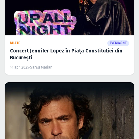
BILETE
EVENIMENT
Concert Jennifer Lopez în Piața Constituției din
București
14 apr. 2025
·
Sarău Marian