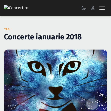
CONCERTE
TAG
FESTIVALURI
Concerte ianuarie 2018
PETRECERI
ŞTIRI
RECENZII
GALERII FOTO
BILETE
Autentificare