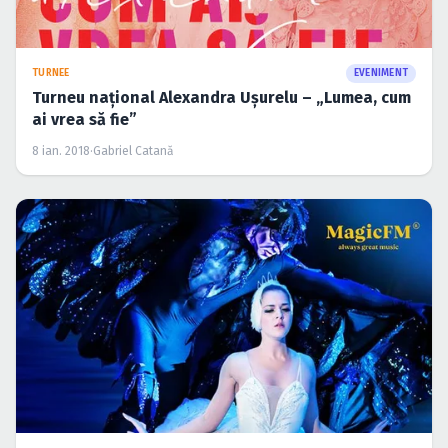
TURNEE
EVENIMENT
Turneu naţional Alexandra Uşurelu – „Lumea, cum
ai vrea să fie”
8 ian. 2018
·
Gabriel Catană