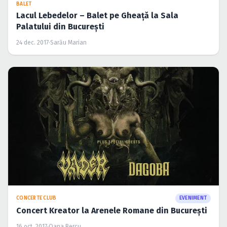
BALET
Lacul Lebedelor – Balet pe Gheaţă la Sala
Palatului din Bucureşti
24 dec. 2017
·
Sarău Marian
CONCERTE CLUB
EVENIMENT
Concert Kreator la Arenele Romane din Bucureşti
16 oct. 2017
·
Oana Bercu