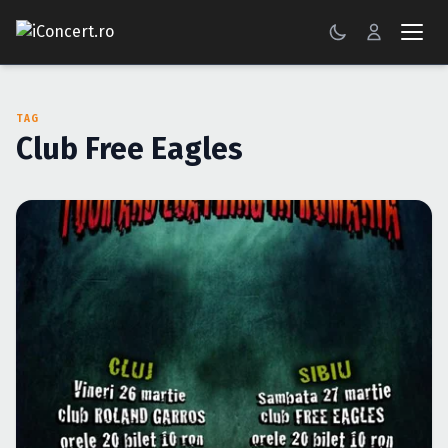
CONCERTE
TAG
FESTIVALURI
Club Free Eagles
PETRECERI
ŞTIRI
RECENZII
GALERII FOTO
BILETE
Autentificare