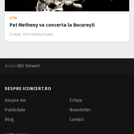
ŞTIRI
Pat Metheny va concerta la Bucureşti
21 mart. 2011
·
Cristina Soare
Acasă
›
Bill Stewart
DESPRE ICONCERT.RO
Despre noi
Echipa
Publicitate
Newsletter
Blog
Contact