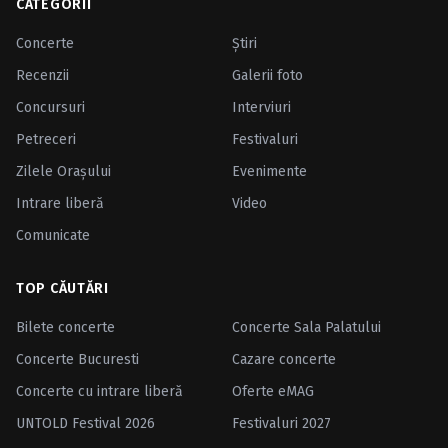
CATEGORII
Concerte
Ştiri
Recenzii
Galerii foto
Concursuri
Interviuri
Petreceri
Festivaluri
Zilele Oraşului
Evenimente
Intrare liberă
Video
Comunicate
TOP CĂUTĂRI
Bilete concerte
Concerte Sala Palatului
Concerte Bucuresti
Cazare concerte
Concerte cu intrare liberă
Oferte eMAG
UNTOLD Festival 2026
Festivaluri 2027