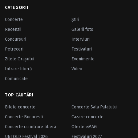
CATEGORII
Concerte
Ştiri
Recenzii
Galerii foto
Concursuri
Interviuri
Petreceri
Festivaluri
Zilele Oraşului
Evenimente
Intrare liberă
Video
Comunicate
TOP CĂUTĂRI
Bilete concerte
Concerte Sala Palatului
Concerte Bucuresti
Cazare concerte
Concerte cu intrare liberă
Oferte eMAG
UNTOLD Festival 2026
Festivaluri 2027