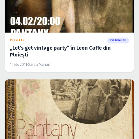
PETRECERI
EVENIMENT
„Let’s get vintage party” în Leon Caffe din
Ploieşti
1 feb. 2011
·
Sarău Marian