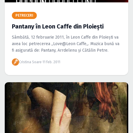
Caută în site...
PETRECERI
Pantany în Leon Caffe din Ploieşti
Sâmbătă, 12 februarie 2011, în Leon Caffe din Ploieşti va
avea loc petrecerea „Love@Leon Caffe„. Muzica bună va
fi asigurată de: Pantany, Arrdelenu şi Cătălin Petre.
Cristina Soare
·
11 feb. 2011