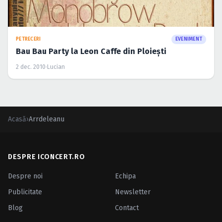
PETRECERI
EVENIMENT
Bau Bau Party la Leon Caffe din Ploieşti
2 dec. 2010
·
Lucian
Acasă
›
Arrdeleanu
DESPRE ICONCERT.RO
Despre noi
Echipa
Publicitate
Newsletter
Blog
Contact