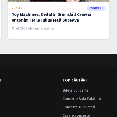
CONCERTE
EVENIMENT
Toy Machines, Ceilalti, Drumskill Crew si
Antonim TM la Iulius Mall Suceava
15 iul. 2009
·
Alexandra Crăciun
I
TOP CĂUTĂRI
Bilete concerte
Concerte Sala Palatului
Concerte Bucuresti
Cazare concerte