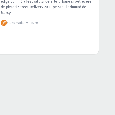
ediţia cu nr. 5 a festivalului de arte urbane şi petrecere
de pietoni Street Delivery 2011 pe Str. Florimund de
Mercy.
Sarău Marian
·
9 iun. 2011