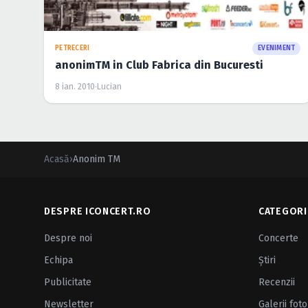
PETRECERI
EVENIMENT
anonimTM in Club Fabrica din Bucuresti
8 ian. 2010
·
Lucian
Acasă
›
Anonim TM
DESPRE ICONCERT.RO
CATEGORI
Despre noi
Concerte
Echipa
Ştiri
Publicitate
Recenzii
Newsletter
Galerii foto