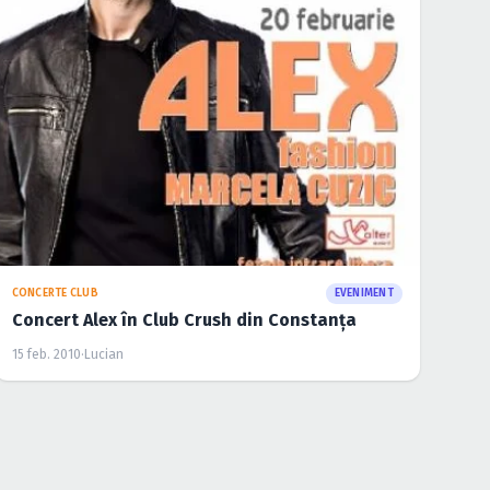
CONCERTE CLUB
EVENIMENT
Concert Alex în Club Crush din Constanţa
15 feb. 2010
·
Lucian
CONCERTE CLUB
EVENIMENT
Concert Alex în Kasho Club din Braşov