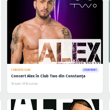
CONCERTE CLUB
EVENIMENT
Concert Alex în Club Two din Constanţa
18 mart. 2010
·
Lucian