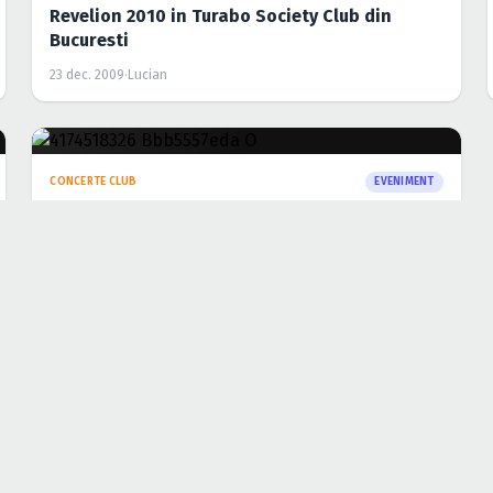
CONCERTE CLUB
EVENIMENT
Concert Inna & Alex in Club Maxx din Bucuresti
7 dec. 2009
·
Lucian