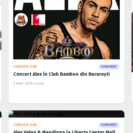
CONCERTE CLUB
EVENIMENT
Concert Alex în Club Bamboo din Bucureşti
2 mart. 2010
·
Lucian
CONCERTE CLUB
EVENIMENT
Alex Velea & Mandinga la Liberty Center Mall