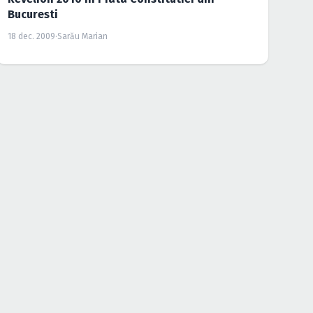
PETRECERI
EVENIMENT
Grand Reopening Enigma Club din Ramnicu
Valcea
12 nov. 2009
·
Lucian