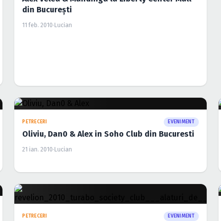
din Bucureşti
11 feb. 2010
·
Lucian
CONCERTE CLUB
EVENIMENT
Revelionul Studentilor in Renaissance Club
din Arad
12 ian. 2010
·
Lucian
CONCERTE
EVENIMENT
Revelion 2010 in Piata Constitutiei din
Bucuresti
18 dec. 2009
·
Sarău Marian