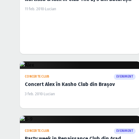
11 feb. 2010
·
Lucian
PETRECERI
EVENIMENT
Oliviu, Dan0 & Alex in Soho Club din Bucuresti
21 ian. 2010
·
Lucian
PETRECERI
EVENIMENT
Revelion 2010 in Turabo Society Club din
Bucuresti
23 dec. 2009
·
Lucian