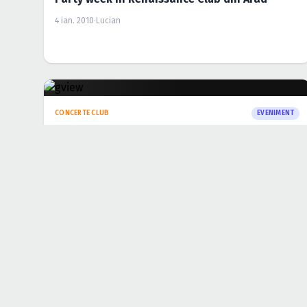
CONCERTE CLUB
EVENIMENT
Concert Alex in Liberty Center Mall din
Bucuresti
10 dec. 2009
·
Lucian