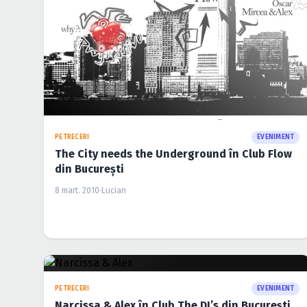
PETRECERI
EVENIMENT
The City needs the Underground în Club Flow
din Bucureşti
8 mart. 2010
·
Lucian
PETRECERI
EVENIMENT
Narcissa & Alex în Club The DJ’s din Bucureşti