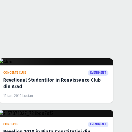
3 feb. 2010
·
Lucian
CONCERTE CLUB
EVENIMENT
Party week in Renaissance Club din Arad
4 ian. 2010
·
Lucian
CONCERTE CLUB
EVENIMENT
Highschool Christmas Party in Club Player din
Bucuresti
14 dec. 2009
·
Lucian