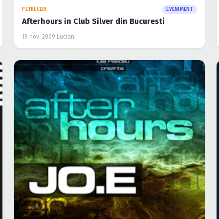
PETRECERI
EVENIMENT
Afterhours in Club Silver din Bucuresti
19 nov. 2009
·
Lucian