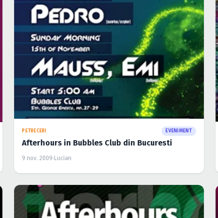
PETRECERI
EVENIMENT
Afterhours in Bubbles Club din Bucuresti
9 nov. 2009
·
Lucian