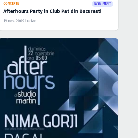
CONCERTE
EVENIMENT
Afterhours Party in Club Pat din Bucuresti
19 nov. 2009
·
Lucian