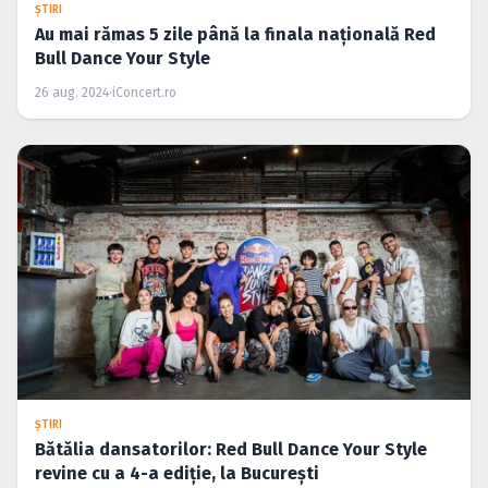
Caută în site...
ŞTIRI
Au mai rămas 5 zile până la finala națională Red
Bull Dance Your Style
26 aug. 2024
·
iConcert.ro
ŞTIRI
Bătălia dansatorilor: Red Bull Dance Your Style
revine cu a 4-a ediție, la București