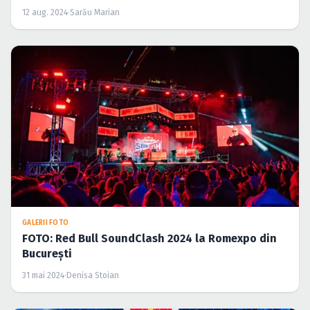
12 aug. 2024
·
Sarău Marian
GALERII FOTO
FOTO: Red Bull SoundClash 2024 la Romexpo din
București
31 mai 2024
·
Denisa Stoian