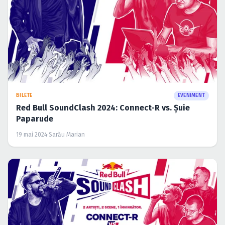
BILETE
EVENIMENT
Red Bull SoundClash 2024: Connect-R vs. Șuie
Paparude
19 mai 2024
·
Sarău Marian