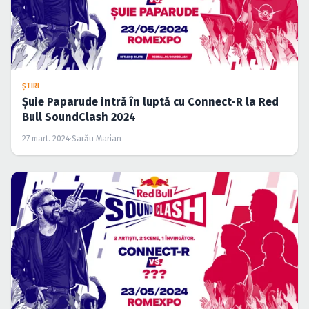
ŞTIRI
Șuie Paparude intră în luptă cu Connect-R la Red
Bull SoundClash 2024
27 mart. 2024
·
Sarău Marian