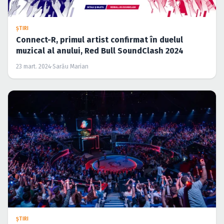
ŞTIRI
Connect-R, primul artist confirmat în duelul
muzical al anului, Red Bull SoundClash 2024
23 mart. 2024
·
Sarău Marian
ŞTIRI