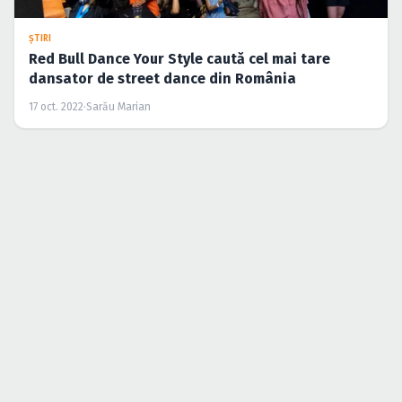
ŞTIRI
Red Bull Dance Your Style caută cel mai tare
dansator de street dance din România
17 oct. 2022
·
Sarău Marian
RECENZII
RECENZIE: Trofeul Red Bull SoundClash 2022,