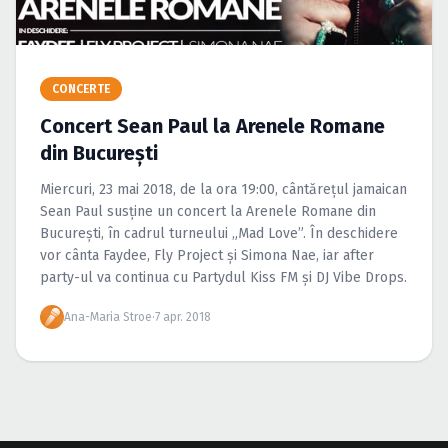
Caută în site...
CONCERTE
Concert Sean Paul la Arenele Romane
din Bucureşti
Miercuri, 23 mai 2018, de la ora 19:00, cântăreţul jamaican
Sean Paul susţine un concert la Arenele Romane din
Bucureşti, în cadrul turneului „Mad Love”. În deschidere
vor cânta Faydee, Fly Project şi Simona Nae, iar after
party-ul va continua cu Partydul Kiss FM şi DJ Vibe Drops.
Ana-Maria Stroe
·
7 apr. 2018