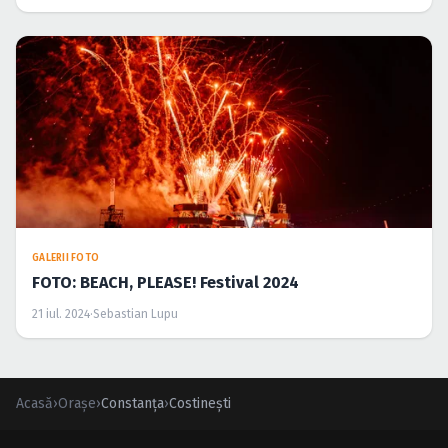
GALERII FOTO
FOTO: BEACH, PLEASE! Festival 2024
21 iul. 2024
·
Sebastian Lupu
Acasă
›
Orașe
›
Constanța
›
Costineşti