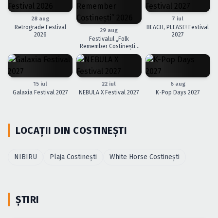
Caută în site...
28 aug
7 iul
Retrograde Festival
BEACH, PLEASE! Festival
29 aug
2026
2027
Festivalul „Folk
Remember Costinești”
2026
15 iul
22 iul
6 aug
Galaxia Festival 2027
NEBULA X Festival 2027
K-Pop Days 2027
LOCAȚII DIN COSTINEŞTI
NIBIRU
Plaja Costineşti
White Horse Costineşti
ȘTIRI