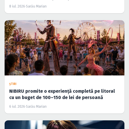
8 iul. 2026
·
Sarău Marian
ŞTIRI
NIBIRU promite o experiență completă pe litoral
cu un buget de 100–150 de lei de persoană
6 iul. 2026
·
Sarău Marian