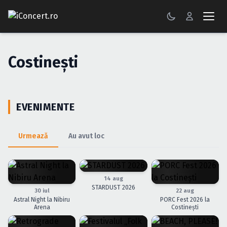
CONCERTE
Costineşti
FESTIVALURI
PETRECERI
EVENIMENTE
ŞTIRI
Urmează
Au avut loc
RECENZII
GALERII FOTO
14 aug
BILETE
STARDUST 2026
30 iul
22 aug
Astral Night la Nibiru
PORC Fest 2026 la
Autentificare
Arena
Costinești