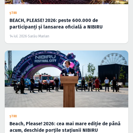
ŞTIRI
BEACH, PLEASE! 2026: peste 600.000 de
participanți și lansarea oficială a NIBIRU
14 iul. 2026
·
Sarău Marian
ŞTIRI
Beach, Please! 2026: cea mai mare ediție de până
acum, deschide porțile stațiunii NIBIRU