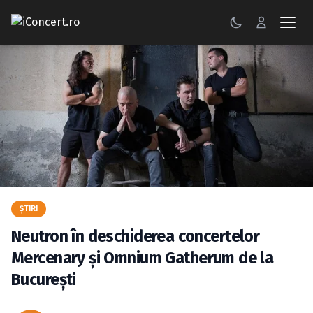
CONCERTE
FESTIVALURI
PETRECERI
ŞTIRI
RECENZII
ŞTIRI
GALERII FOTO
Neutron în deschiderea concertelor
BILETE
Mercenary şi Omnium Gatherum de la
Bucureşti
Autentificare