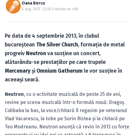
Caută în site...
Oana Bercu
6 aug. 2013 · 22:50
·
2 minute de citit
Pe data de 4 septembrie 2013, în clubul
bucureştean
The Silver Church
, formaţia de metal
progreiv
Neutron
va susţine un concert,
alăturându-se prestaţiilor pe care trupele
Mercenary
şi
Omnium Gatherum
le vor susţine în
aceeaşi seară.
Neutron
, cu o activitate muzicală de peste 25 de ani,
revine pe scena muzicală într-o formulă nouă: Dragoş
Colibaba la bas, la voce/chitară îl regasim pe veteranul
Vlad Vacarescu, la tobe pe Sorin Ristea şi la chitară pe
Teo Modreanu. Neutron anunţă că revin în 2013 cu forţe
proaspete şi cu idei noi ce aşteaptă a fi transpuse în