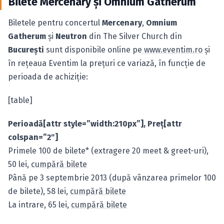
Bilete Mercenary şi Omnium Gatherum
Biletele pentru concertul
Mercenary
,
Omnium
Gatherum
şi
Neutron
din The Silver Church din
Bucureşti
sunt disponibile online pe
www.eventim.ro
şi
în reţeaua Eventim la preţuri ce variază, în funcţie de
perioada de achiziţie:
[table]
Perioadă[attr style=”width:210px”], Preţ[attr
colspan=”2″]
Primele 100 de bilete* (extragere 20 meet & greet-uri),
50 lei,
cumpără bilete
Până pe 3 septembrie 2013 (după vânzarea primelor 100
de bilete), 58 lei,
cumpără bilete
La intrare, 65 lei,
cumpără bilete