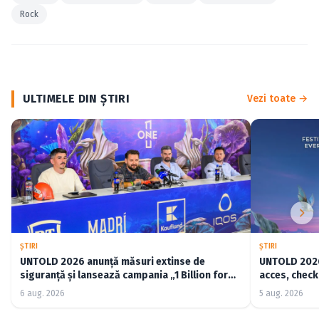
Rock
ULTIMELE DIN ŞTIRI
Vezi toate →
ŞTIRI
ŞTIRI
UNTOLD 2026 anunță măsuri extinse de
UNTOLD 2026:
siguranță și lansează campania „1 Billion for
acces, check-
Good”
6 aug. 2026
5 aug. 2026