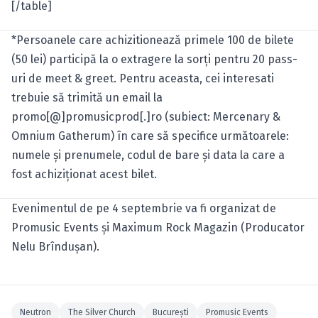
[/table]
*Persoanele care achizitionează primele 100 de bilete
(50 lei) participă la o extragere la sorţi pentru 20 pass-
uri de meet & greet. Pentru aceasta, cei interesati
trebuie să trimită un email la
promo[@]promusicprod[.]ro (subiect: Mercenary &
Omnium Gatherum) în care să specifice următoarele:
numele şi prenumele, codul de bare şi data la care a
fost achiziţionat acest bilet.
Evenimentul de pe 4 septembrie va fi organizat de
Promusic Events şi Maximum Rock Magazin (Producator
Nelu Brînduşan).
Neutron
The Silver Church
Bucureşti
Promusic Events