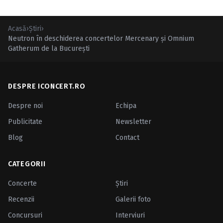
Acasă
›
Ştiri
›
Neutron în deschiderea concertelor Mercenary şi Omnium
Gatherum de la Bucureşti
DESPRE ICONCERT.RO
Despre noi
Echipa
Publicitate
Newsletter
Blog
Contact
CATEGORII
Concerte
Ştiri
Recenzii
Galerii foto
Concursuri
Interviuri