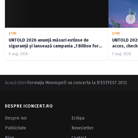
ŞTIRI
ŞTIRI
UNTOLD 2026 anunță măsuri extinse de
UNTOLD 2026:
siguranță și lansează campania „1 Billion for
acces, check-
Good”
6 aug. 2026
5 aug. 2026
Acasă
›
Ştiri
›
Formaţia Moonspell va concerta la B’ESTFEST 2012
DESPRE ICONCERT.RO
Despre noi
Echipa
Publicitate
Newsletter
Blog
Contact