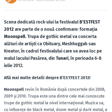
Caută în site...
Scena dedicată rock-ului la festivalul
B’ESTFEST
2012
are parte de o nouă confirmare: formaţia
Moonspell
. Trupa de gothic metal va concerta
alături de artişti ca Obituary, Meshhuggah sau
Kreator, în cadrul festivalului care va avea loc pe
malul lacului Pasărea, din
Tunari
, în perioada 6-8
iulie 2012.
Află mai multe detalii despre B’ESTFEST 2012!
Moonspell
revin în România după concertele din 2008,
2009 şi 2010. Trupa este una dintre cele mai cunoscute
trupe de gothic metal la nivel internaţional. Muzica sa,
cu influenţe de black metal, doom metal şi dark metal, a