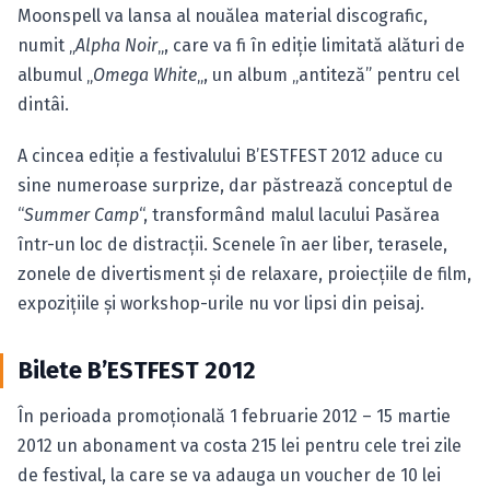
Moonspell va lansa al nouălea material discografic,
numit „
Alpha Noir
„, care va fi în ediţie limitată alături de
albumul „
Omega White
„, un album „antiteză” pentru cel
dintâi.
A cincea ediţie a festivalului B’ESTFEST 2012 aduce cu
sine numeroase surprize, dar păstrează conceptul de
“
Summer Camp
“, transformând malul lacului Pasărea
într-un loc de distracţii. Scenele în aer liber, terasele,
zonele de divertisment şi de relaxare, proiecţiile de film,
expoziţiile şi workshop-urile nu vor lipsi din peisaj.
Bilete B’ESTFEST 2012
În perioada promoţională 1 februarie 2012 – 15 martie
2012 un abonament va costa 215 lei pentru cele trei zile
de festival, la care se va adauga un voucher de 10 lei