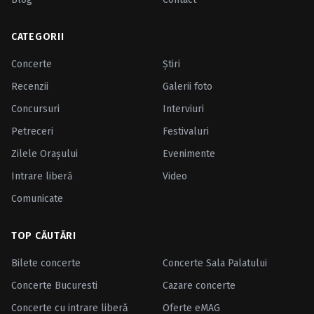
CATEGORII
Concerte
Ştiri
Recenzii
Galerii foto
Concursuri
Interviuri
Petreceri
Festivaluri
Zilele Oraşului
Evenimente
Intrare liberă
Video
Comunicate
TOP CĂUTĂRI
Bilete concerte
Concerte Sala Palatului
Concerte Bucuresti
Cazare concerte
Concerte cu intrare liberă
Oferte eMAG