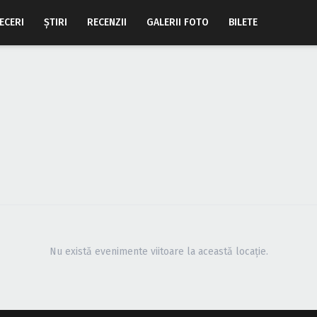
ECERI
ŞTIRI
RECENZII
GALERII FOTO
BILETE
Nu există evenimente viitoare la această locație.