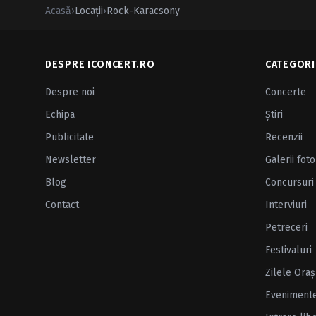
Acasă
›
Locații
›
Rock-Karacsony
DESPRE ICONCERT.RO
CATEGORI
Despre noi
Concerte
Echipa
Ştiri
Publicitate
Recenzii
Newsletter
Galerii foto
Blog
Concursuri
Contact
Interviuri
Petreceri
Festivaluri
Zilele Oraş
Eveniment