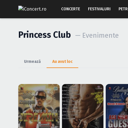
CONCERTE
FESTIVALURI
PETR
Princess Club
— Evenimente
Urmează
Au avut loc