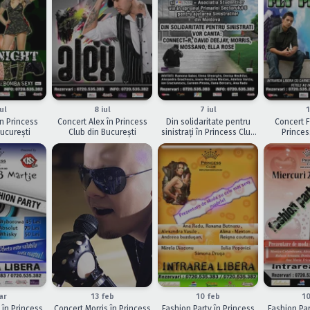
ÎNCHEIAT
ÎNCHEIAT
ÎNCHEIAT
ul
8 iul
7 iul
1
n Princess
Concert Alex în Princess
Din solidaritate pentru
Concert F
ucureşti
Club din Bucureşti
sinistraţi în Princess Club
Princes
din Bucureşti
Buc
ÎNCHEIAT
ÎNCHEIAT
ÎNCHEIAT
ar
13 feb
10 feb
10
 în Princess
Concert Morris în Princess
Fashion Party în Princess
Fashion Par