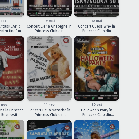
ÎNCHEIAT
ÎNCHEIAT
 oct
19 mai
18 mai
ritabil „Am o
Concert Elena Gheorghe în
Concert Guess Who în
ntru tine” în
Princess Club din
Princess Club din
s Club din
Bucureşti
Bucureşti
ureşti
ÎNCHEIAT
ÎNCHEIAT
 nov
11 nov
30 oct
ris la Princess
Concert Delia Matache în
Halloween Party în
n Bucureşti
Princess Club din
Princess Club din
Bucureşti
Bucureşti