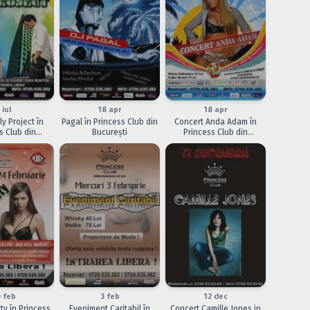
ÎNCHEIAT
ÎNCHEIAT
 iul
18 apr
18 apr
ly Project în
Pagal în Princess Club din
Concert Anda Adam în
s Club din
Bucureşti
Princess Club din
ureşti
Bucureşti
ÎNCHEIAT
ÎNCHEIAT
 feb
3 feb
12 dec
ty în Princess
Eveniment Caritabil în
Concert Camille Jones in