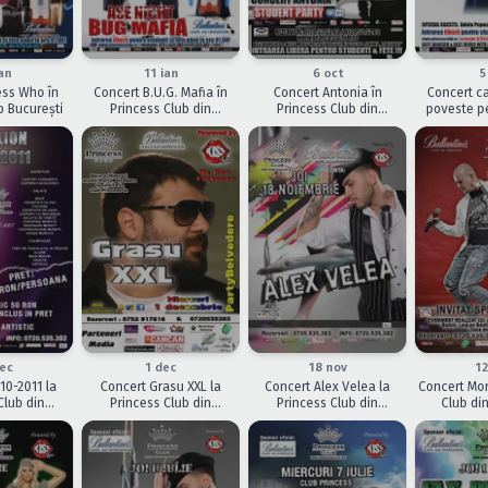
ÎNCHEIAT
ÎNCHEIAT
ÎNCHEIAT
an
11 ian
6 oct
5
ess Who în
Concert B.U.G. Mafia în
Concert Antonia în
Concert ca
b Bucureşti
Princess Club din
Princess Club din
poveste pe
Bucureşti
Bucureşti
Princes
Buc
ÎNCHEIAT
ÎNCHEIAT
ÎNCHEIAT
dec
1 dec
18 nov
12
10-2011 la
Concert Grasu XXL la
Concert Alex Velea la
Concert Mor
Club din
Princess Club din
Princess Club din
Club di
eşti
Bucureşti
Bucureşti