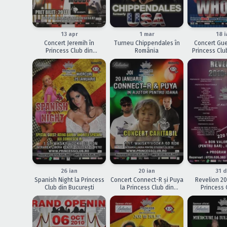
ÎNCHEIAT
ÎNCHEIAT
ÎNCHEIAT
13 apr
1 mar
18 i
Concert Jeremih în
Turneu Chippendales în
Concert Gu
Princess Club din
România
Princess Clu
Bucureşti
ÎNCHEIAT
ÎNCHEIAT
ÎNCHEIAT
26 ian
20 ian
31 
Spanish Night la Princess
Concert Connect-R şi Puya
Revelion 20
Club din Bucureşti
la Princess Club din
Princess 
Bucureşti
Bucur