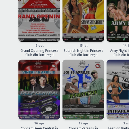
ÎNCHEIAT
ÎNCHEIAT
ÎNCHEIAT
6 oct
15 iul
14 i
Grand Opening Princess
Spanish Night în Princess
Army Night î
Club din Bucureşti
Club din Bucureşti
Club din B
ÎNCHEIAT
ÎNCHEIAT
ÎNCHEIAT
16 apr
15 apr
3 m
Concert Deep Central în
Concert Paraziţii în
Fashion Party