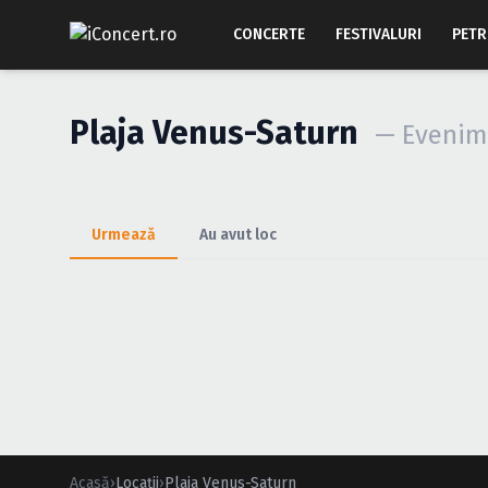
CONCERTE
FESTIVALURI
PETR
Plaja Venus-Saturn
— Evenim
Urmează
Au avut loc
Acasă
›
Locații
›
Plaja Venus-Saturn