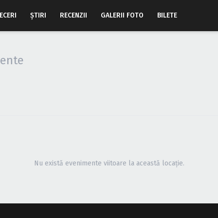
ECERI
ŞTIRI
RECENZII
GALERII FOTO
BILETE
ente
Nu există evenimente viitoare la această locație.