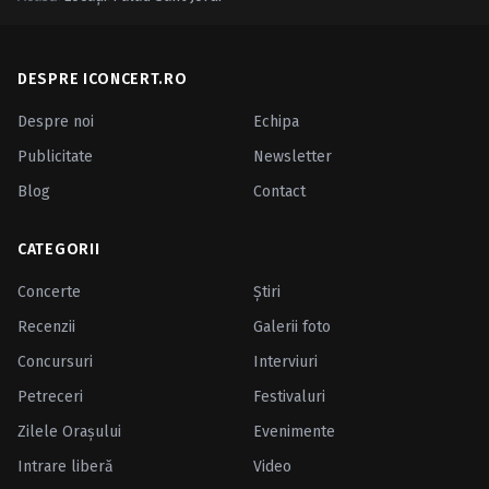
Caută în site...
DESPRE ICONCERT.RO
Despre noi
Echipa
Publicitate
Newsletter
Blog
Contact
CATEGORII
Concerte
Ştiri
Recenzii
Galerii foto
Concursuri
Interviuri
Petreceri
Festivaluri
Zilele Oraşului
Evenimente
Intrare liberă
Video