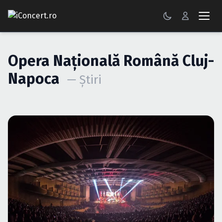
CONCERTE
Opera Naţională Română Cluj-
FESTIVALURI
Napoca
— Știri
PETRECERI
ŞTIRI
RECENZII
GALERII FOTO
BILETE
Autentificare