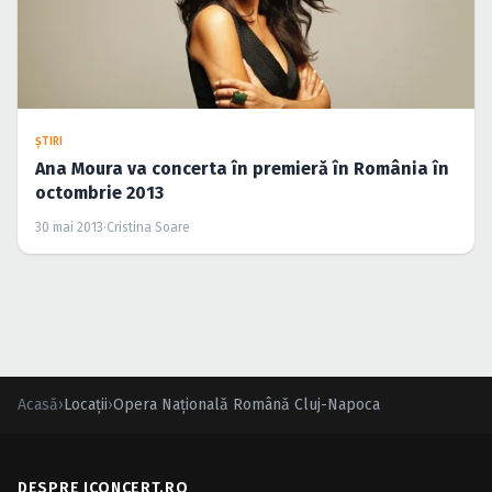
ŞTIRI
Ana Moura va concerta în premieră în România în
octombrie 2013
30 mai 2013
·
Cristina Soare
Acasă
›
Locații
›
Opera Naţională Română Cluj-Napoca
DESPRE ICONCERT.RO