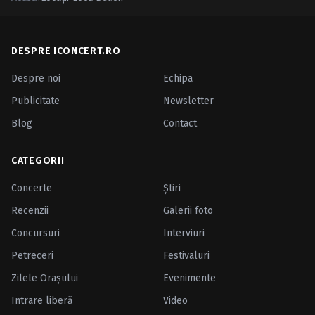
Caută în site...
DESPRE ICONCERT.RO
Despre noi
Echipa
Publicitate
Newsletter
Blog
Contact
CATEGORII
Concerte
Ştiri
Recenzii
Galerii foto
Concursuri
Interviuri
Petreceri
Festivaluri
Zilele Oraşului
Evenimente
Intrare liberă
Video