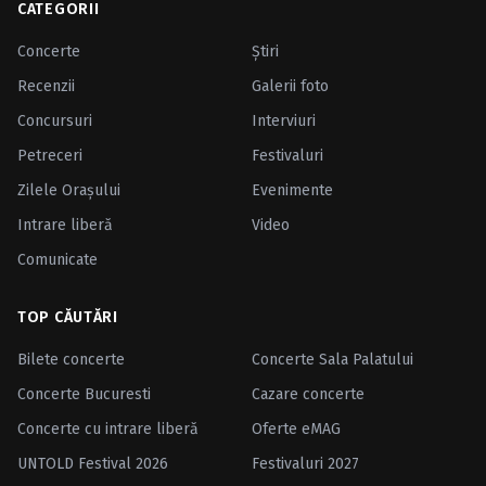
CATEGORII
Concerte
Ştiri
Recenzii
Galerii foto
Concursuri
Interviuri
Petreceri
Festivaluri
Zilele Oraşului
Evenimente
Intrare liberă
Video
Comunicate
TOP CĂUTĂRI
Bilete concerte
Concerte Sala Palatului
Concerte Bucuresti
Cazare concerte
Concerte cu intrare liberă
Oferte eMAG
UNTOLD Festival 2026
Festivaluri 2027