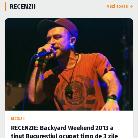
Caută în site...
RECENZII
Vezi toate →
RECENZII
RECENZIE: Backyard Weekend 2013 a
ţinut Bucureştiul ocupat timp de 3 zile