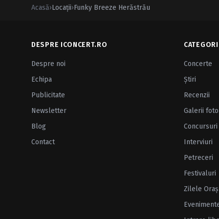
Acasă
›
Locații
›
Funky Breeze Herăstrău
DESPRE ICONCERT.RO
CATEGORI
Despre noi
Concerte
Echipa
Ştiri
Publicitate
Recenzii
Newsletter
Galerii foto
Blog
Concursuri
Contact
Interviuri
Petreceri
Festivaluri
Zilele Oraş
Eveniment