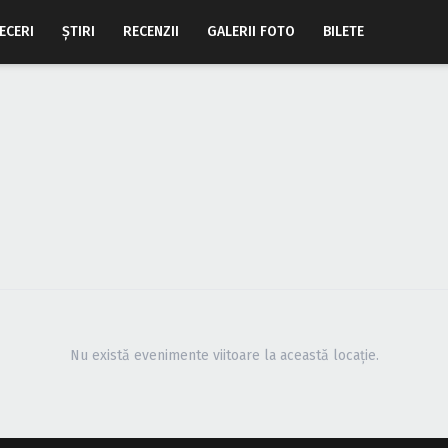
ECERI
ŞTIRI
RECENZII
GALERII FOTO
BILETE
Nu există evenimente viitoare la această locație.