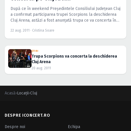
După ce în weekend Preşedintele Consiliului Judeţean Cluj
a confirmat participarea trupei Scorpions la deschiderea
Cluj Arena, astăzi a fost anunţată trupa ce va concerta în
cea de-a doua zi a evenimentului. Smokie, una dintre
22 aug. 2011 · Cristina Soare
legendele anilor ’80 va urca pe scena arenei clujene pe 9
octombrie 2011.
ŞTIRI
Trupa Scorpions va concerta la deschiderea
Cluj Arena
20 aug. 2011
Acasă
›
Locații
›
Cluj
DESPRE ICONCERT.RO
Despre noi
Echipa