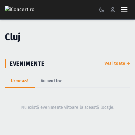
CONCERTE
Cluj
FESTIVALURI
PETRECERI
EVENIMENTE
Vezi toate →
ŞTIRI
Urmează
Au avut loc
RECENZII
GALERII FOTO
Nu există evenimente viitoare la această locație.
BILETE
Autentificare