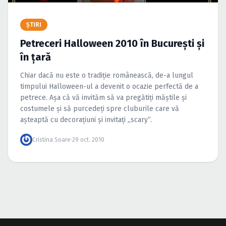
Caută în site...
ŞTIRI
Petreceri Halloween 2010 în Bucureşti şi
în ţară
Chiar dacă nu este o tradiţie românească, de-a lungul
timpului Halloween-ul a devenit o ocazie perfectă de a
petrece. Aşa că vă invităm să va pregătiţi măştile şi
costumele şi să purcedeţi spre cluburile care vă
aşteaptă cu decoraţiuni şi invitaţi „scary”.
Cristina Soare
·
29 oct. 2010