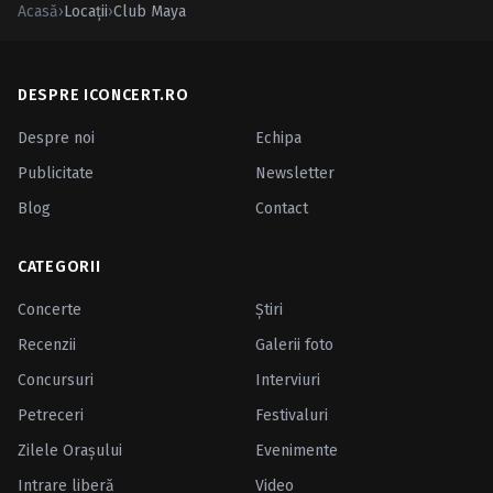
Acasă
›
Locații
›
Club Maya
DESPRE ICONCERT.RO
Despre noi
Echipa
Publicitate
Newsletter
Blog
Contact
CATEGORII
Concerte
Ştiri
Recenzii
Galerii foto
Concursuri
Interviuri
Petreceri
Festivaluri
Zilele Oraşului
Evenimente
Intrare liberă
Video