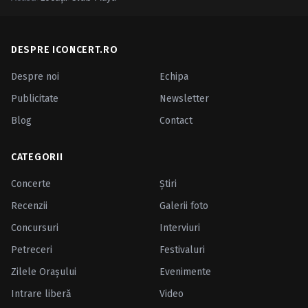
Caută în site...
DESPRE ICONCERT.RO
Despre noi
Echipa
Publicitate
Newsletter
Blog
Contact
CATEGORII
Concerte
Ştiri
Recenzii
Galerii foto
Concursuri
Interviuri
Petreceri
Festivaluri
Zilele Oraşului
Evenimente
Intrare liberă
Video