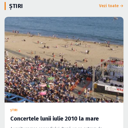
Caută în site...
ȘTIRI
Vezi toate →
ŞTIRI
Concertele lunii iulie 2010 la mare