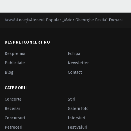
Caută în site...
Acasă
›
Locații
›
Ateneul Popular „Maior Gheorghe Pastia” Focşani
DESPRE ICONCERT.RO
Despre noi
Echipa
Publicitate
Newsletter
Blog
Contact
CATEGORII
Concerte
Ştiri
Recenzii
Galerii foto
Concursuri
Interviuri
Petreceri
Festivaluri