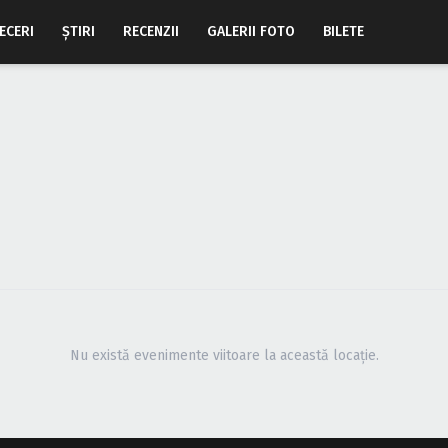
ECERI
ŞTIRI
RECENZII
GALERII FOTO
BILETE
Nu există evenimente viitoare la această locație.