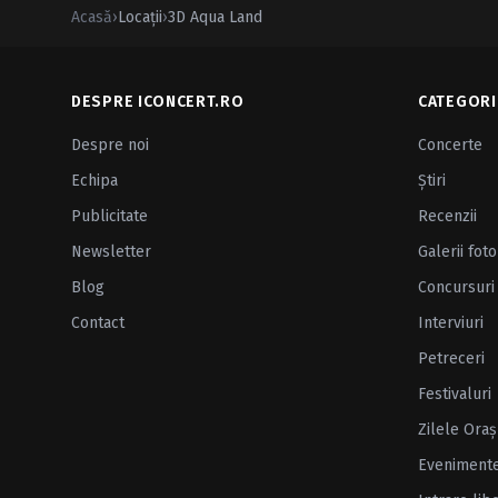
Acasă
›
Locații
›
3D Aqua Land
DESPRE ICONCERT.RO
CATEGORI
Despre noi
Concerte
Echipa
Ştiri
Publicitate
Recenzii
Newsletter
Galerii foto
Blog
Concursuri
Contact
Interviuri
Petreceri
Festivaluri
Zilele Oraş
Eveniment