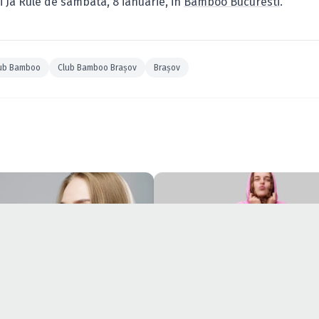
ui Ja Rule de sambata, 8 ianuarie, in
Bamboo Bucuresti
.
ub Bamboo
Club Bamboo Braşov
Braşov
COMUNICATE
țează calitatea peptidei
Cum să transformi un hanorac sim