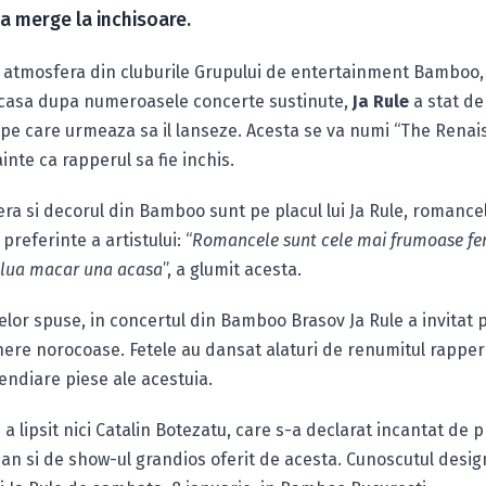
e a merge la inchisoare.
u atmosfera din cluburile Grupului de entertainment Bamboo,
acasa dupa numeroasele concerte sustinute,
Ja Rule
a stat de
pe care urmeaza sa il lanseze. Acesta se va numi “The Renai
nainte ca rapperul sa fie inchis.
ra si decorul din Bamboo sunt pe placul lui Ja Rule, romanc
 preferinte a artistului: “
Romancele sunt cele mai frumoase fe
as lua macar una acasa
”, a glumit acesta.
elor spuse, in concertul din Bamboo Brasov Ja Rule a invitat
inere norocoase. Fetele au dansat alaturi de renumitul rapper
endiare piese ale acestuia.
 a lipsit nici Catalin Botezatu, care s-a declarat incantat de 
can si de show-ul grandios oferit de acesta. Cunoscutul desig