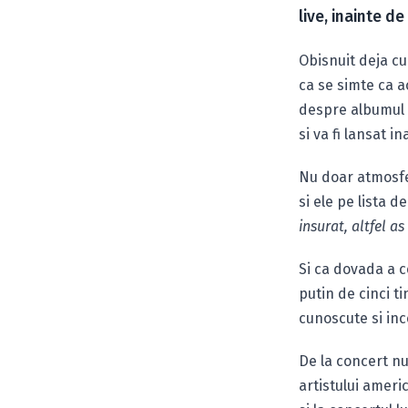
live, inainte d
Obisnuit deja c
ca se simte ca 
despre albumul 
si va fi lansat i
Nu doar atmosfe
si ele pe lista de
insurat, altfel 
Si ca dovada a c
putin de cinci t
cunoscute si inc
De la concert nu
artistului ameri