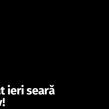
t ieri seară
!