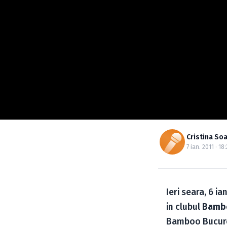
Cristina So
7 ian. 2011 · 18:
Ieri seara, 6 i
in clubul
Bamb
Bamboo Bucurest