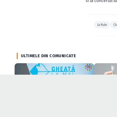
si la concertul l
Ja Rule
Cl
ULTIMELE DIN COMUNICATE
COMUNICATE
COMUNICATE
Gheață la Mal și logistica invizibilă din
Cum influen