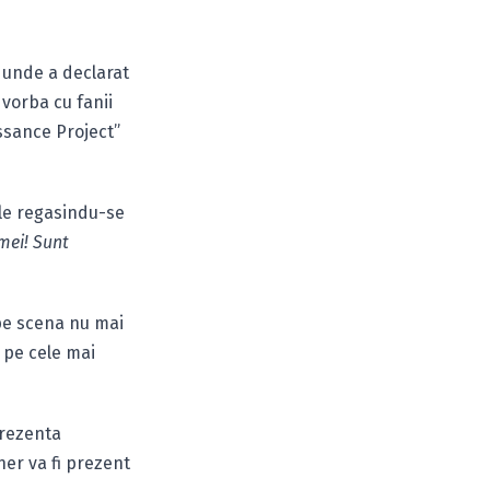
 unde a declarat
 vorba cu fanii
ssance Project”
ele regasindu-se
mei! Sunt
 pe scena nu mai
 pe cele mai
prezenta
ner va fi prezent