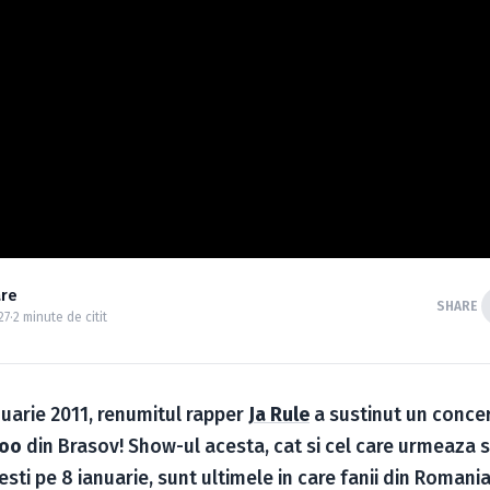
are
SHARE
27
·
2 minute de citit
anuarie 2011, renumitul rapper
Ja Rule
a sustinut un concer
oo
din Brasov! Show-ul acesta, cat si cel care urmeaza sa
i pe 8 ianuarie, sunt ultimele in care fanii din Romania 