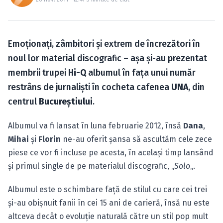
Caută în site...
Emoţionaţi, zâmbitori şi extrem de încrezători în
noul lor material discografic – aşa şi-au prezentat
membrii trupei
Hi-Q
albumul în faţa unui număr
restrâns de jurnalişti în cocheta cafenea
UNA
, din
centrul
Bucureştiului
.
Albumul va fi lansat în luna februarie 2012, însă
Dana
,
Mihai
şi
Florin
ne-au oferit şansa să ascultăm cele zece
piese ce vor fi incluse pe acesta, în acelaşi timp lansând
şi primul single de pe materialul discografic, „
Solo
„.
Albumul este o schimbare faţă de stilul cu care cei trei
şi-au obişnuit fanii în cei 15 ani de carieră, însă nu este
altceva decât o evoluţie naturală către un stil pop mult