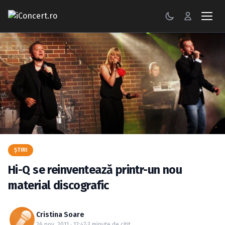
CONCERTE
FESTIVALURI
PETRECERI
ŞTIRI
RECENZII
ŞTIRI
GALERII FOTO
Hi-Q se reinventează printr-un nou
BILETE
material discografic
Autentificare
Cristina Soare
26 nov. 2011 · 12:47
·
3 minute de citit