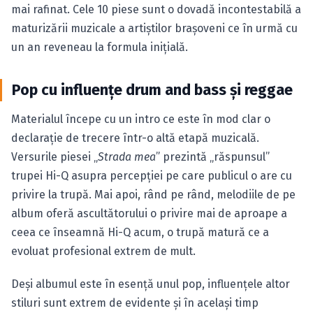
mai rafinat. Cele 10 piese sunt o dovadă incontestabilă a
maturizării muzicale a artiştilor braşoveni ce în urmă cu
un an reveneau la formula iniţială.
Pop cu influenţe drum and bass şi reggae
Materialul începe cu un intro ce este în mod clar o
declaraţie de trecere într-o altă etapă muzicală.
Versurile piesei „
Strada mea
” prezintă „răspunsul”
trupei Hi-Q asupra percepţiei pe care publicul o are cu
privire la trupă. Mai apoi, rând pe rând, melodiile de pe
album oferă ascultătorului o privire mai de aproape a
ceea ce înseamnă Hi-Q acum, o trupă matură ce a
evoluat profesional extrem de mult.
Deşi albumul este în esenţă unul pop, influenţele altor
stiluri sunt extrem de evidente şi în acelaşi timp