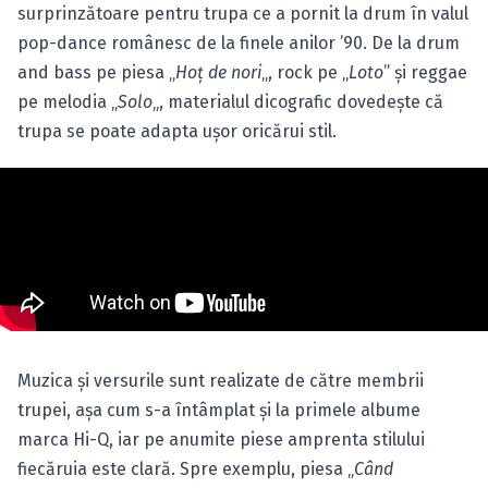
surprinzătoare pentru trupa ce a pornit la drum în valul
pop-dance românesc de la finele anilor ’90. De la drum
and bass pe piesa „
Hoţ de nori
„, rock pe „
Loto
” şi reggae
pe melodia „
Solo
„, materialul dicografic dovedeşte că
trupa se poate adapta uşor oricărui stil.
Muzica şi versurile sunt realizate de către membrii
trupei, aşa cum s-a întâmplat şi la primele albume
marca Hi-Q, iar pe anumite piese amprenta stilului
fiecăruia este clară. Spre exemplu, piesa „
Când