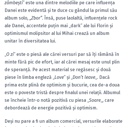
zâmbeşti
” este una dintre melodiile pe care influenţa
Danei este evidentă şi te duce cu gândul la primul său
album solo,
„Zbor”
. Însă, puse laolaltă, influenţele rock
ale Danei, accentele puţin mai „dark” ale lui Florin şi
optimismul molipsitor al lui Mihai crează un album
unitar în diversitatea lui.
„
O zi
” este o piesă ale cărei versuri par să îţi râmână în
minte fără pic de efort, iar al cărei mesaj este unul plin
de speranţă. Pe acest material se regăsesc şi două
piese în limba engleză „
Love
” şi „
Don’t leave
„. Dacă
prima este plină de optimism şi bucurie, cea de-a doua
este o poveste tristă despre finalul unei relaţii. Albumul
se încheie într-o notă pozitivă cu piesa „
Soare
„, care
debordează de energie pozitivă şi optimism.
Deşi nu pare a fi un album comercial, versurile elaborate