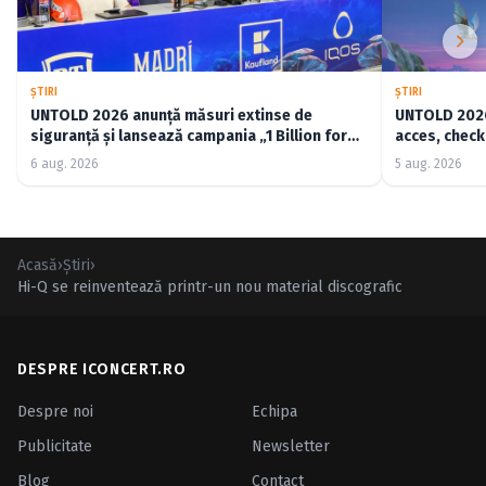
ŞTIRI
ŞTIRI
UNTOLD 2026 anunță măsuri extinse de
UNTOLD 2026:
siguranță și lansează campania „1 Billion for
acces, check-
Good”
6 aug. 2026
5 aug. 2026
Acasă
›
Ştiri
›
Hi-Q se reinventează printr-un nou material discografic
DESPRE ICONCERT.RO
Despre noi
Echipa
Publicitate
Newsletter
Blog
Contact