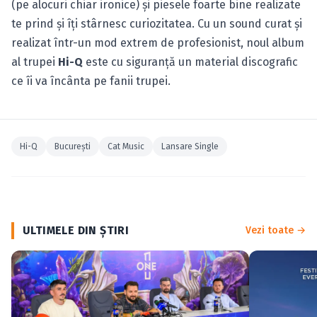
(pe alocuri chiar ironice) şi piesele foarte bine realizate
te prind şi îţi stârnesc curiozitatea. Cu un sound curat şi
realizat într-un mod extrem de profesionist, noul album
al trupei
Hi-Q
este cu siguranţă un material discografic
ce îi va încânta pe fanii trupei.
Hi-Q
Bucureşti
Cat Music
Lansare Single
ULTIMELE DIN ŞTIRI
Vezi toate →