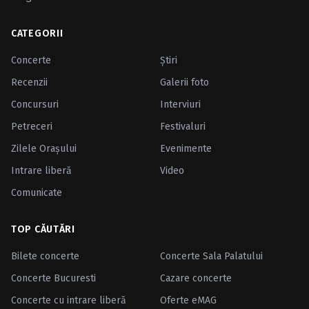
CATEGORII
Concerte
Ştiri
Recenzii
Galerii foto
Concursuri
Interviuri
Petreceri
Festivaluri
Zilele Oraşului
Evenimente
Intrare liberă
Video
Comunicate
TOP CĂUTĂRI
Bilete concerte
Concerte Sala Palatului
Concerte Bucuresti
Cazare concerte
Concerte cu intrare liberă
Oferte eMAG