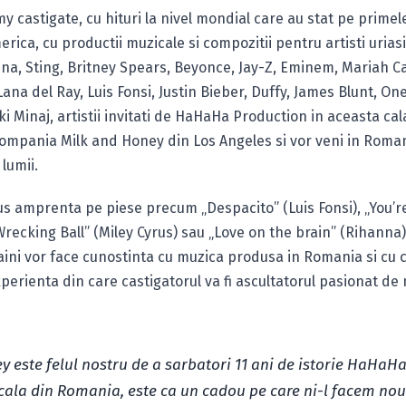
 castigate, cu hituri la nivel mondial care au stat pe primele
erica, cu productii muzicale si compozitii pentru artisti uria
a, Sting, Britney Spears, Beyonce, Jay-Z, Eminem, Mariah Ca
Lana del Ray, Luis Fonsi, Justin Bieber, Duffy, James Blunt, On
 Minaj, artistii invitati de HaHaHa Production in aceasta cal
compania Milk and Honey din Los Angeles si vor veni in Roma
 lumii.
s amprenta pe piese precum „Despacito” (Luis Fonsi), „You’re
Wrecking Ball” (Miley Cyrus) sau „Love on the brain” (Rihanna)
aini vor face cunostinta cu muzica produsa in Romania si cu cr
erienta din care castigatorul va fi ascultatorul pasionat de
y este felul nostru de a sarbatori 11 ani de istorie HaHaH
cala din Romania, este ca un cadou pe care ni-l facem nou