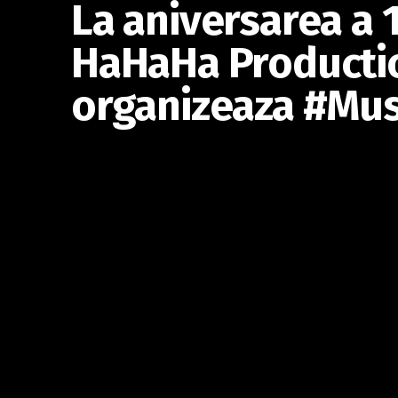
La aniversarea a 1
HaHaHa Producti
organizeaza #Mus