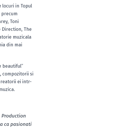
 locuri in Topul
si precum
rey, Toni
e Direction, The
atorie muzicala
nia din mai
 beautiful”
, compozitorii si
eatorii ei intr-
 muzica.
a Production
a ca pasionati