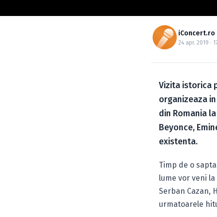
iConcert.ro
24 apr. 2019 · 1
Vizita istoric
organizeaza in
din Romania la 
Beyonce, Emine
existenta.
Timp de o saptam
lume vor veni l
Serban Cazan, H
urmatoarele hitu