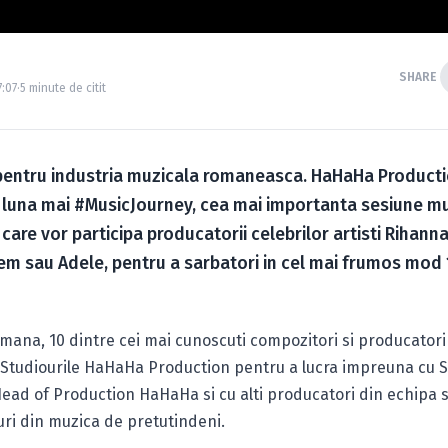
SHARE
7:07
·
5 minute de citit
a pentru industria muzicala romaneasca. HaHaHa Product
 luna mai #MusicJourney, cea mai importanta sesiune mu
care vor participa producatorii celebrilor artisti Rihan
m sau Adele, pentru a sarbatori in cel mai frumos mod 
ana, 10 dintre cei mai cunoscuti compozitori si producatori
a Studiourile HaHaHa Production pentru a lucra impreuna cu S
ead of Production HaHaHa si cu alti producatori din echipa s
ri din muzica de pretutindeni.