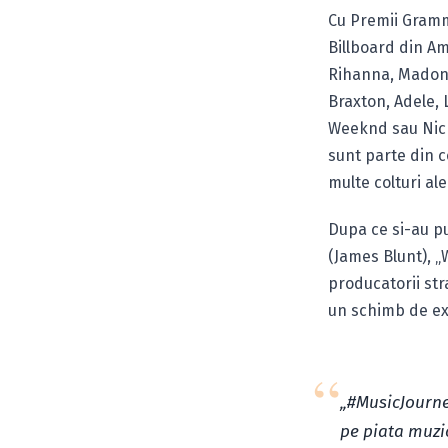
Cu Premii Grammy
Billboard din Am
Rihanna, Madonn
Braxton, Adele, 
Weeknd sau Nicki
sunt parte din 
multe colturi ale
Dupa ce si-au pu
(James Blunt), „
producatorii str
un schimb de exp
„#MusicJourne
pe piata muzi