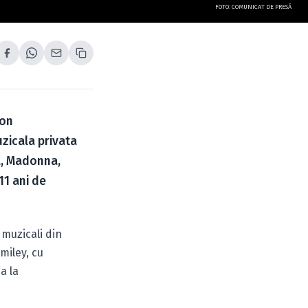
FOTO: COMUNICAT DE PRESĂ
ion
zicala privata
na, Madonna,
11 ani de
 muzicali din
miley, cu
a la