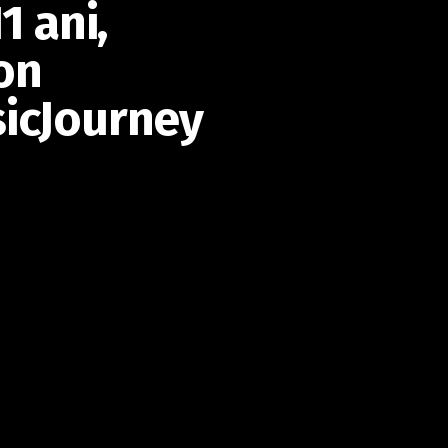
1 ani,
on
icJourney