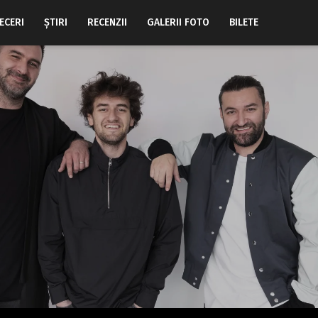
ECERI
ŞTIRI
RECENZII
GALERII FOTO
BILETE