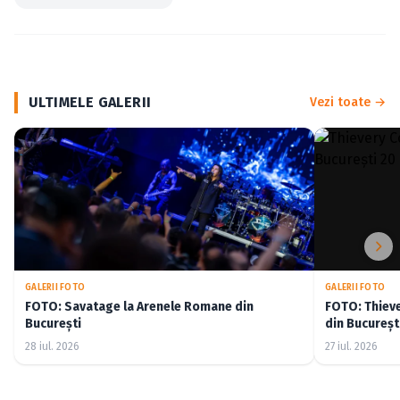
ULTIMELE GALERII
Vezi toate →
GALERII FOTO
GALERII FOTO
FOTO: Savatage la Arenele Romane din
FOTO: Thiev
București
din Bucureșt
28 iul. 2026
27 iul. 2026