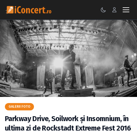
CONCERTE
FESTIVALURI
PETRECERI
ŞTIRI
RECENZII
GALERII FOTO
GALERII FOTO
BILETE
Parkway Drive, Soilwork şi Insomnium, în
Autentificare
ultima zi de Rockstadt Extreme Fest 2016