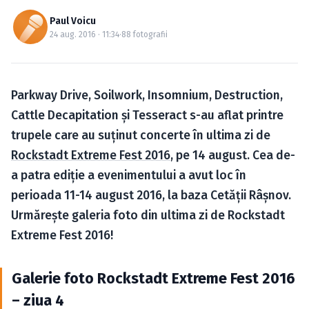
Caută în site...
Paul Voicu
24 aug. 2016 · 11:34
·
88 fotografii
Parkway Drive, Soilwork, Insomnium, Destruction,
Cattle Decapitation şi Tesseract s-au aflat printre
trupele care au suţinut concerte în ultima zi de
Rockstadt Extreme Fest 2016
, pe 14 august. Cea de-
a patra ediţie a evenimentului a avut loc în
perioada 11-14 august 2016, la baza Cetăţii Râşnov.
Urmăreşte galeria foto din ultima zi de Rockstadt
Extreme Fest 2016!
Galerie foto Rockstadt Extreme Fest 2016
– ziua 4