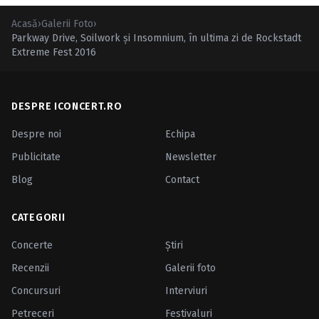
Acasă
›
Galerii Foto
›
Parkway Drive, Soilwork şi Insomnium, în ultima zi de Rockstadt
Extreme Fest 2016
DESPRE ICONCERT.RO
Despre noi
Echipa
Publicitate
Newsletter
Blog
Contact
CATEGORII
Concerte
Ştiri
Recenzii
Galerii foto
Concursuri
Interviuri
Petreceri
Festivaluri