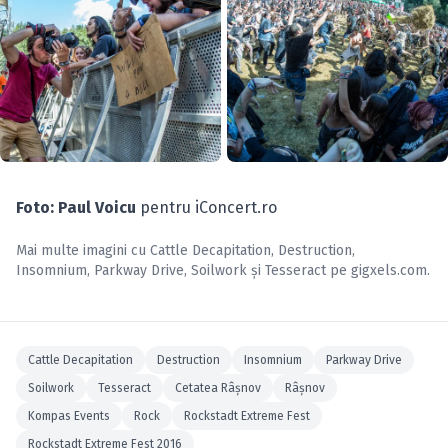
Foto: Paul Voicu
pentru iConcert.ro
Mai multe imagini cu
Cattle Decapitation
,
Destruction
,
Insomnium
,
Parkway Drive
,
Soilwork
și
Tesseract
pe
gigxels.com
.
Cattle Decapitation
Destruction
Insomnium
Parkway Drive
Soilwork
Tesseract
Cetatea Râşnov
Râşnov
Kompas Events
Rock
Rockstadt Extreme Fest
Rockstadt Extreme Fest 2016