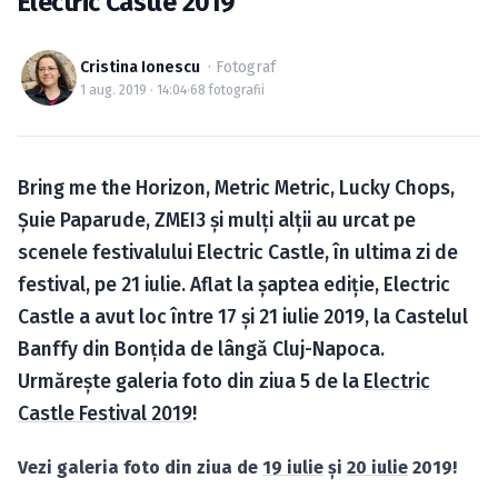
Electric Castle 2019
Caută în site...
Cristina Ionescu
· Fotograf
1 aug. 2019 · 14:04
·
68 fotografii
Bring me the Horizon, Metric Metric, Lucky Chops,
Şuie Paparude, ZMEI3 şi mulţi alţii au urcat pe
scenele festivalului Electric Castle, în ultima zi de
festival, pe 21 iulie. Aflat la şaptea ediţie, Electric
Castle a avut loc între 17 şi 21 iulie 2019, la Castelul
Banffy din Bonţida de lângă Cluj-Napoca.
Urmăreşte galeria foto din ziua 5 de la
Electric
Castle Festival 2019
!
Vezi galeria foto din ziua de
19 iulie
şi
20 iulie
2019!