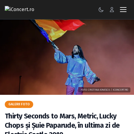
CONCERTE
FESTIVALURI
PETRECERI
ŞTIRI
RECENZII
FOTO: CRISTINA IONESCU / ICONCERT.RO
GALERII FOTO
GALERII FOTO
BILETE
Thirty Seconds to Mars, Metric, Lucky
Autentificare
Chops şi Şuie Paparude, în ultima zi de