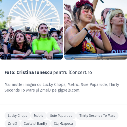
Foto: Cristina Ionescu
pentru iConcert.ro
Mai multe imagini cu
Lucky Chops
,
Metric
,
Şuie Paparude
,
Thirty
Seconds To Mars
și
Zmei3
pe
gigxels.com
.
Lucky Chops
Metric
Şuie Paparude
Thirty Seconds To Mars
Zmei3
Castelul Bánffy
Cluj-Napoca