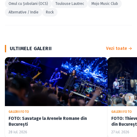
Omul cu Şobolani (OCS)
Toulouse Lautrec
Mojo Music Club
Alternative / Indie
Rock
ULTIMELE GALERII
Vezi toate →
GALERII FOTO
GALERII FOTO
FOTO: Savatage la Arenele Romane din
FOTO: Thiev
București
din Bucureșt
28 iul. 2026
27 iul. 2026