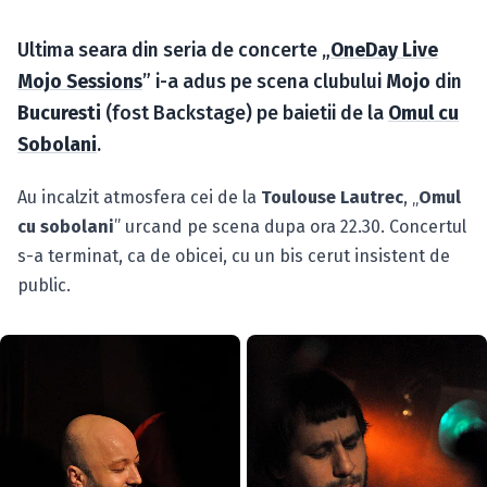
Caută în site...
Ultima seara din seria de concerte „
OneDay Live
Mojo Sessions
” i-a adus pe scena clubului
Mojo
din
Bucuresti
(fost Backstage) pe baietii de la
Omul cu
Sobolani
.
Au incalzit atmosfera cei de la
Toulouse Lautrec
, „
Omul
cu sobolani
” urcand pe scena dupa ora 22.30. Concertul
s-a terminat, ca de obicei, cu un bis cerut insistent de
public.