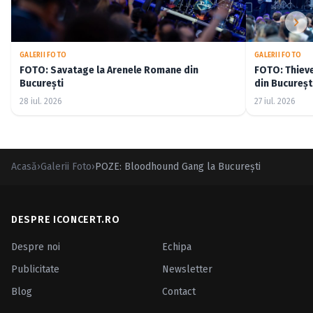
GALERII FOTO
GALERII FOTO
FOTO: Savatage la Arenele Romane din
FOTO: Thiev
București
din Bucureșt
28 iul. 2026
27 iul. 2026
Acasă
›
Galerii Foto
›
POZE: Bloodhound Gang la Bucureşti
DESPRE ICONCERT.RO
Despre noi
Echipa
Publicitate
Newsletter
Blog
Contact