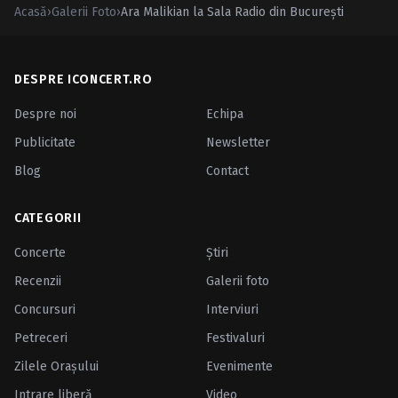
Acasă
›
Galerii Foto
›
Ara Malikian la Sala Radio din Bucureşti
DESPRE ICONCERT.RO
Despre noi
Echipa
Publicitate
Newsletter
Blog
Contact
CATEGORII
Concerte
Ştiri
Recenzii
Galerii foto
Concursuri
Interviuri
Petreceri
Festivaluri
Zilele Oraşului
Evenimente
Intrare liberă
Video