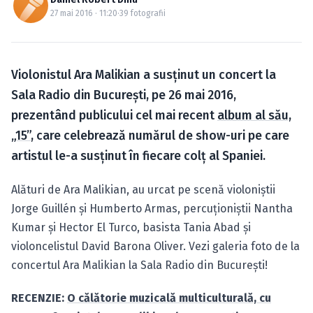
Caută în site...
27 mai 2016 · 11:20
·
39 fotografii
Violonistul Ara Malikian a susţinut un concert la
Sala Radio din Bucureşti, pe 26 mai 2016,
prezentând publicului cel mai recent
album al său,
„15”
, care celebrează numărul de show-uri pe care
artistul le-a susţinut în fiecare colţ al Spaniei.
Alături de Ara Malikian, au urcat pe scenă violoniştii
Jorge Guillén şi Humberto Armas, percuţioniştii Nantha
Kumar şi Hector El Turco, basista Tania Abad şi
violoncelistul David Barona Oliver. Vezi galeria foto de la
concertul Ara Malikian la Sala Radio din Bucureşti!
RECENZIE:
O călătorie muzicală multiculturală, cu