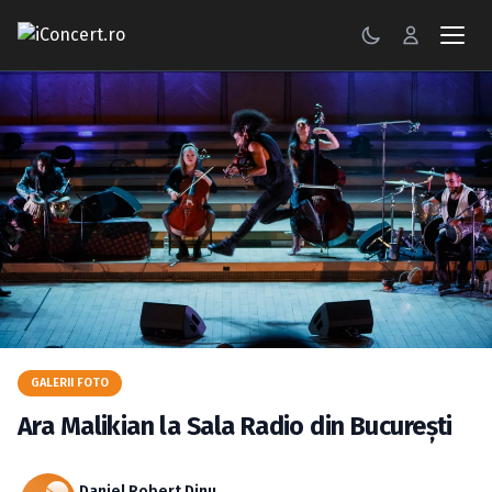
CONCERTE
FESTIVALURI
PETRECERI
ŞTIRI
RECENZII
GALERII FOTO
GALERII FOTO
BILETE
Ara Malikian la Sala Radio din Bucureşti
Autentificare
Daniel Robert Dinu