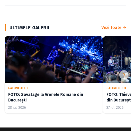
ULTIMELE GALERII
Vezi toate →
GALERII FOTO
GALERII FOTO
FOTO: Savatage la Arenele Romane din
FOTO: Thiev
București
din Bucureșt
28 iul. 2026
27 iul. 2026