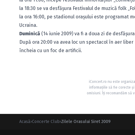
la 18:30 se va desfăşura Festivalul de muzică folk „F
la ora 16:00, pe stadionul oraşului este programat mec
Ucraina.
Duminică
(14 iunie 2009) va fi a doua zi de desfăşurare
După ora 20:00 va avea loc un spectacol în aer liber 
încheia cu un foc de artificii.
iConcert.ro nu este organiza
informațiile să fie corecte 
omisiuni. Îți recomandăm să ve
Acasă
›
Concerte Club
›
Zilele Orasului Siret 2009