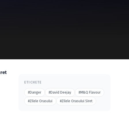
iret
ETICHETE
#Danger
#David Deejay
#M&Q Flavour
#Zilele Orasului
#Zilele Orasului Siret