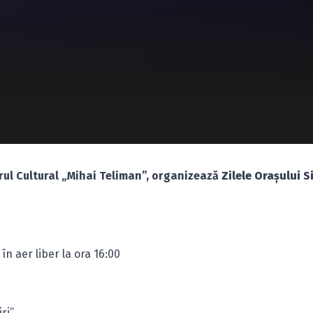
trul Cultural „Mihai Teliman”, organizează
Zilele Oraşului S
n aer liber la ora 16:00
ri”