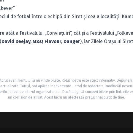
olkever”
iul de fotbal între o echipă din Siret şi cea a localităţii Kam
 atât a Festivalului „Convieţuiri”, cât şi a Festivalului „Folkeve
(
David Deejay, M&Q Flavour, Danger
), iar Zilele Oraşului Sire
torul evenimentului și nu vinde bilete. Rolul nostru este strict informativ. Depunem
și actualizate. Totuși, pot apărea inadvertențe - erori de redactare, modificări nesem
rifici direct pe site-ul organizatorului. Dacă alegi să cumperi bilete prin linkurile e
un comision de afiliat. Acest lucru nu afectează prețul final plătit de tine.