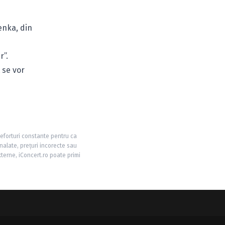
enka, din
r”.
t se vor
 eforturi constante pentru ca
nalate, prețuri incorecte sau
xterne, iConcert.ro poate primi