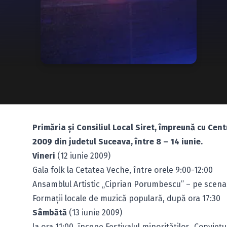
Primăria şi Consiliul Local Siret, împreună cu Cen
2009
din judetul Suceava, între 8 – 14 iunie.
Vineri
(12 iunie 2009)
Gala folk la Cetatea Veche, între orele 9:00-12:00
Ansamblul Artistic „Ciprian Porumbescu” – pe scena î
Formaţii locale de muzică populară, după ora 17:30
Sâmbătă
(13 iunie 2009)
la ora 11:00, începe Festivalul minorităţilor „Convieţui