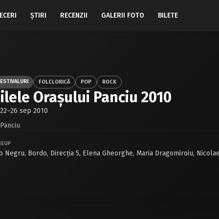
ECERI
ŞTIRI
RECENZII
GALERII FOTO
BILETE
ESTIVALURI
FOLCLORICĂ
POP
ROCK
ilele Oraşului Panciu 2010
22–26 sep 2010
Panciu
NEUP
b Negru
,
Bordo
,
Direcţia 5
,
Elena Gheorghe
,
Maria Dragomiroiu
,
Nicolae