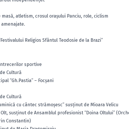
 masă, atletism, crosul oraşului Panciu, role, ciclism
al amenajate.
Festivalului Religios Sfântul Teodosie de la Brazi”
întrecerilor sportive
 de Cultură
ipal “Gh.Pastia” – Focşani
 de Cultură
duminică cu cântec strămoşesc” susţinut de Mioara Velicu
la Olt, susţinut de Ansamblul profesionist “Doina Oltului” (Orch
rin Constantin)
usţinut de Maria Dragomiroiu