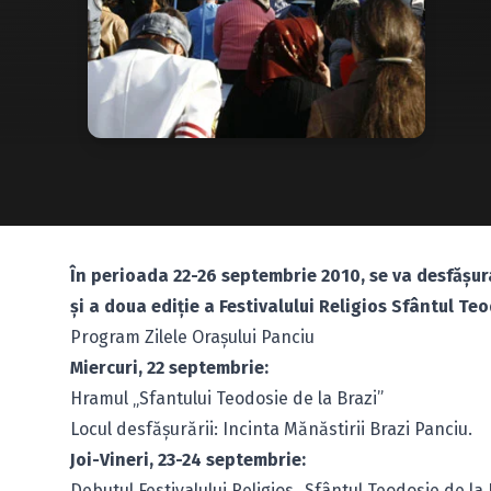
În perioada 22-26 septembrie 2010, se va desfăşura
şi a doua ediţie a Festivalului Religios Sfântul Teo
Program Zilele Oraşului Panciu
Miercuri, 22 septembrie:
Hramul „Sfantului Teodosie de la Brazi”
Locul desfăşurării: Incinta Mănăstirii Brazi Panciu.
Joi-Vineri, 23-24 septembrie:
Debutul Festivalului Religios „Sfântul Teodosie de la B