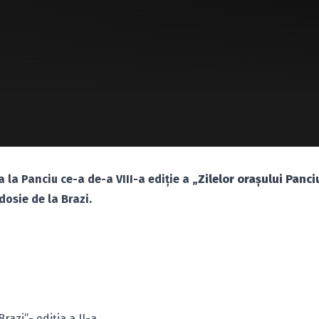
 la Panciu ce-a de-a VIII-a ediţie a
„Zilelor oraşului Panci
dosie de la Brazi.
razi”- ediţia a II-a