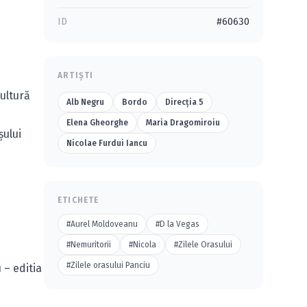
ID
#60630
ARTIȘTI
Cultură
Alb Negru
Bordo
Direcţia 5
Elena Gheorghe
Maria Dragomiroiu
şului
Nicolae Furdui Iancu
ETICHETE
#Aurel Moldoveanu
#D la Vegas
#Nemuritorii
#Nicola
#Zilele Orasului
#Zilele orasului Panciu
 – editia