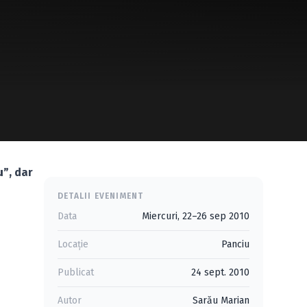
u”
, dar
DETALII EVENIMENT
Data
Miercuri, 22–26 sep 2010
Locație
Panciu
Publicat
24 sept. 2010
Autor
Sarău Marian