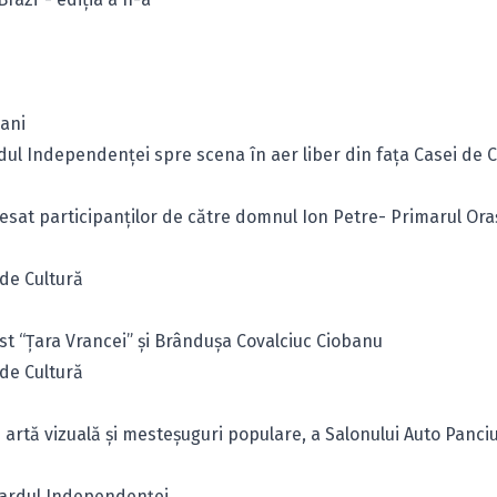
şani
rdul Independenţei spre scena în aer liber din faţa Casei de 
dresat participanţilor de către domnul Ion Petre- Primarul Ora
 de Cultură
st “Ţara Vrancei” şi Brânduşa Covalciuc Ciobanu
 de Cultură
e artă vizuală şi mesteşuguri populare, a Salonului Auto Panciu
evardul Independenţei.