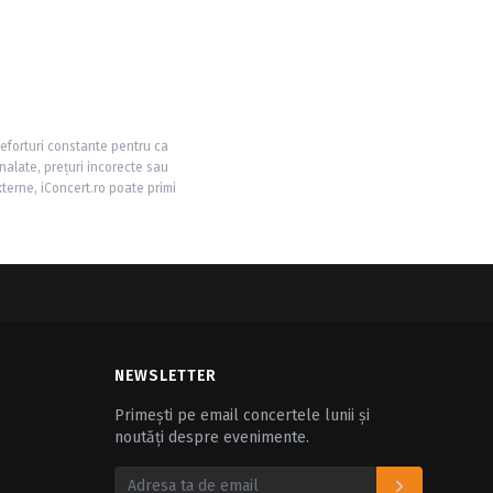
 eforturi constante pentru ca
nalate, prețuri incorecte sau
xterne, iConcert.ro poate primi
NEWSLETTER
Primești pe email concertele lunii și
noutăți despre evenimente.