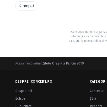
Direcţia 5
iConcert.ro nu este organiza
informațiile să fie corecte 
omisiuni. Îți recomandăm să ve
Acasă
›
Festivaluri
›
Zilele Oraşului Panciu 2010
DESPRE ICONCERT.RO
CATEGORI
Despre noi
Concerte
Echipa
Ştiri
Publicitate
Recenzii