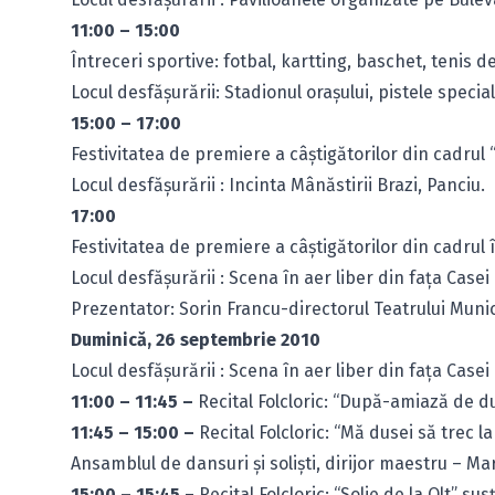
11:00 – 15:00
Întreceri sportive: fotbal, kartting, baschet, tenis de
Locul desfăşurării: Stadionul oraşului, pistele speci
15:00 – 17:00
Festivitatea de premiere a câştigătorilor din cadrul “
Locul desfăşurării : Incinta Mânăstirii Brazi, Panciu.
17:00
Festivitatea de premiere a câştigătorilor din cadrul 
Locul desfăşurării : Scena în aer liber din faţa Casei
Prezentator: Sorin Francu-directorul Teatrului Munic
Duminică, 26 septembrie 2010
Locul desfăşurării : Scena în aer liber din faţa Casei
11:00 – 11:45 –
Recital Folcloric: “După-amiază de 
11:45 – 15:00 –
Recital Folcloric: “Mă dusei să trec 
Ansamblul de dansuri şi solişti, dirijor maestru – Ma
15:00 – 15:45
– Recital Folcloric: “Solie de la Olt” s