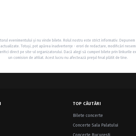
torul evenimentului și nu vinde bilete. Rolul nostru este strict informativ. Depunem
și actualizate. Totuși, pot apărea inadvertențe - erori de redactare, modificări nesem
rifici direct pe site-ul organizatorului. Dacă alegi să cumperi bilete prin linkurile e
un comision de afiliat. Acest lucru nu afectează prețul final plătit de tine.
I
TOP CĂUTĂRI
Bilete concerte
Concerte Sala Palatului
Concerte Bucuresti