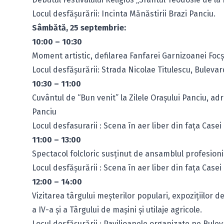
Locul desfăşurării: Incinta Mănăstirii Brazi Panciu.
Sâmbătă, 25 septembrie:
10:00 – 10:30
Moment artistic, defilarea Fanfarei Garnizoanei Foc
Locul desfăşurării: Strada Nicolae Titulescu, Buleva
10:30 – 11:00
Cuvântul de “Bun venit” la Zilele Oraşului Panciu, a
Panciu
Locul desfasurarii : Scena în aer liber din faţa Casei
11:00 – 13:00
Spectacol folcloric susţinut de ansamblul profesioni
Locul desfăşurării : Scena în aer liber din faţa Casei
12:00 – 14:00
Vizitarea târgului meşterilor populari, expoziţiilor d
a IV-a şi a Târgului de maşini şi utilaje agricole.
Locul desfăşurării : Pavilioanele organizate pe Bul