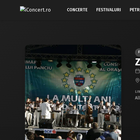
CONCERTE
FESTIVALURI
PETR
F
Z
LI
Al