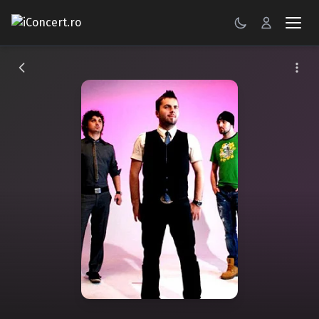
CONCERTE
FESTIVALURI
PETRECERI
ŞTIRI
RECENZII
GALERII FOTO
BILETE
Autentificare