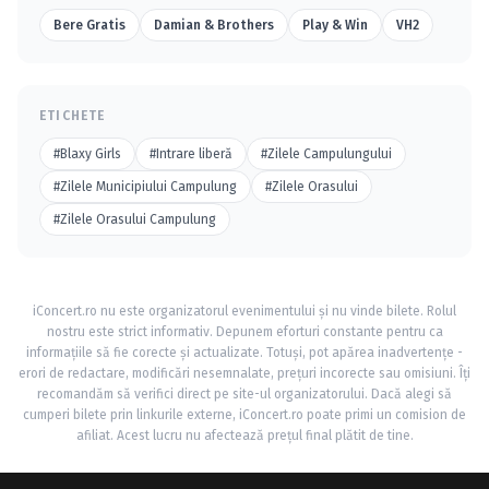
Bere Gratis
Damian & Brothers
Play & Win
VH2
ETICHETE
#Blaxy Girls
#Intrare liberă
#Zilele Campulungului
#Zilele Municipiului Campulung
#Zilele Orasului
#Zilele Orasului Campulung
iConcert.ro nu este organizatorul evenimentului și nu vinde bilete. Rolul
nostru este strict informativ. Depunem eforturi constante pentru ca
informațiile să fie corecte și actualizate. Totuși, pot apărea inadvertențe -
erori de redactare, modificări nesemnalate, prețuri incorecte sau omisiuni. Îți
recomandăm să verifici direct pe site-ul organizatorului. Dacă alegi să
cumperi bilete prin linkurile externe, iConcert.ro poate primi un comision de
afiliat. Acest lucru nu afectează prețul final plătit de tine.