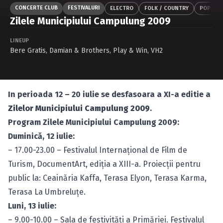
Caută în site...
CONCERTE CLUB
FESTIVALURI
ELECTRO
FOLK / COUNTRY
POP
Zilele Municipiului Campulung 2009
LINEUP
Bere Gratis
,
Damian & Brothers
,
Play & Win
,
VH2
In perioada 12 – 20 iulie se desfasoara a XI-a editie a
Zilelor Municipiului Campulung 2009
.
Program Zilele Municipiului Campulung 2009:
Duminică, 12 iulie:
– 17.00-23.00 – Festivalul Internaţional de Film de
Turism, DocumentArt, ediţia a XIII-a. Proiecţii pentru
public la: Ceainăria Kaffa, Terasa Elyon, Terasa Karma,
Terasa La Umbreluţe.
Luni, 13 iulie:
– 9.00-10.00 – Sala de festivităţi a Primăriei. Festivalul